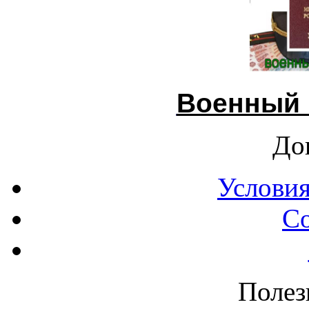
Военный 
До
Условия
С
Полез