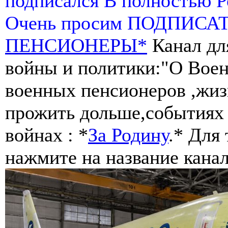
подписался В полностью 
Очень просим ПОДПИСА
ПЕНСИОНЕРЫ*
Канал дл
войны и политики:"О Воен
военных пенсионеров ,жиз
прожить дольше,событиях 
войнах : *
За Родину
.* Для
нажмите на название канал