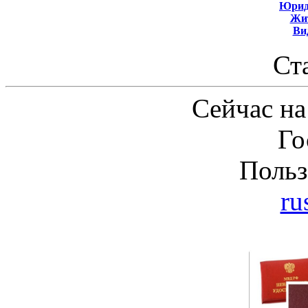
Юрид
Жит
Ви
Ст
Сейчас на
Го
Польз
ru