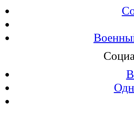
С
Военны
Социа
В
Одн
Контак