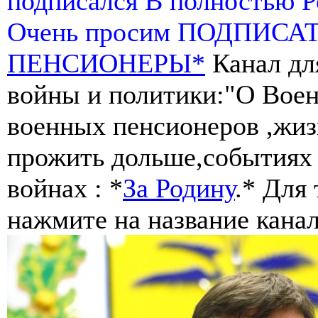
подписался В полностью 
Очень просим ПОДПИСА
ПЕНСИОНЕРЫ*
Канал дл
войны и политики:"О Воен
военных пенсионеров ,жиз
прожить дольше,событиях 
войнах : *
За Родину
.* Для
нажмите на название канал