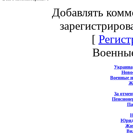
Добавлять комм
зарегистриров
[
Регист
Военны
Украина
Новос
Военные 
Ж
За отмен
Пенсионе
Па
Н
Юрид
Жит
Ви