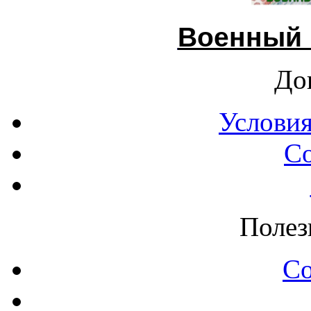
Военный 
До
Условия
С
Полез
С