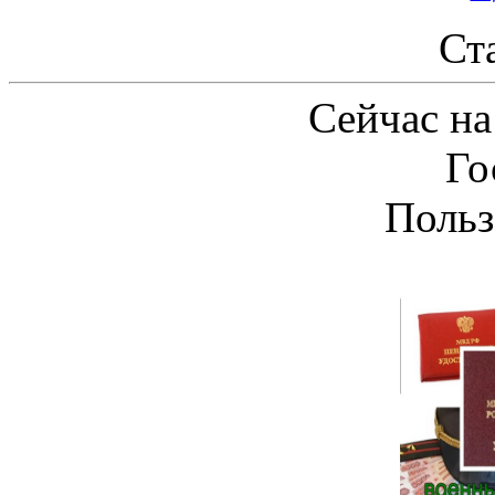
Ст
Сейчас на
Го
Польз