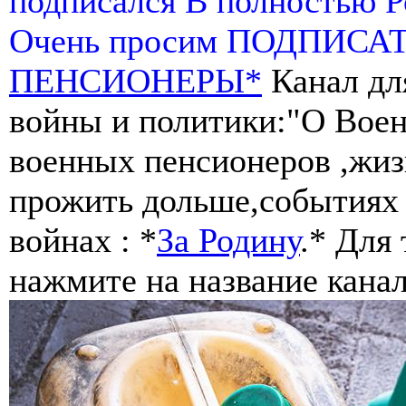
подписался В полностью 
Очень просим ПОДПИСА
ПЕНСИОНЕРЫ*
Канал дл
войны и политики:"О Воен
военных пенсионеров ,жиз
прожить дольше,событиях 
войнах : *
За Родину
.* Для
нажмите на название канал