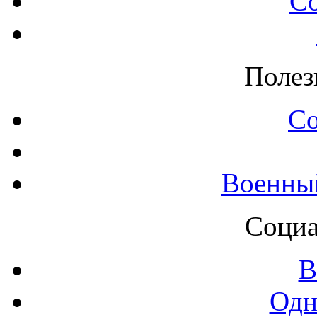
С
Полез
С
Военны
Социа
В
Одн