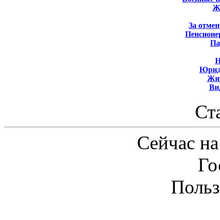
Ж
За отмен
Пенсионе
Па
Н
Юрид
Жит
Ви
Ст
Сейчас на
Го
Польз