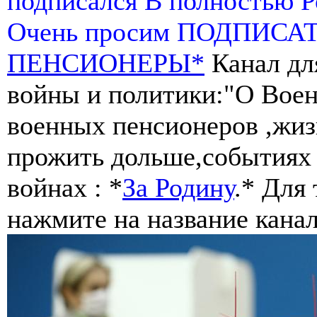
подписался В полностью 
Очень просим ПОДПИСА
ПЕНСИОНЕРЫ*
Канал дл
войны и политики:"О Воен
военных пенсионеров ,жиз
прожить дольше,событиях 
войнах : *
За Родину
.* Для
нажмите на название канал