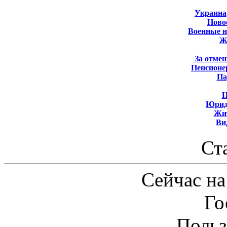
Украина
Новос
Военные 
Ж
За отмен
Пенсионе
Па
Н
Юрид
Жит
Ви
Ст
Сейчас на
Го
Польз