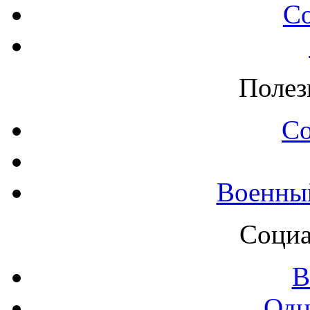
С
Полез
С
Военны
Социа
В
Одн