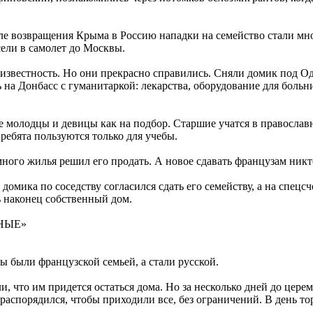
е возвращения Крыма в Россию нападки на семейство стали мно
сели в самолет до Москвы.
неизвестность. Но они прекрасно справились. Сняли домик под О
ь на Донбасс с гуманитаркой: лекарства, оборудование для бол
молодцы и девицы как на подбор. Старшие учатся в православно
 ребята пользуются только для учебы.
много жилья решил его продать. А новое сдавать французам никто
домика по соседству согласился сдать его семейству, а на спецс
ь наконец собственный дом.
НЫЕ»
ы были французской семьей, а стали русской.
, что им придется остаться дома. Но за несколько дней до цере
аспорядился, чтобы приходили все, без ограничений. В день то