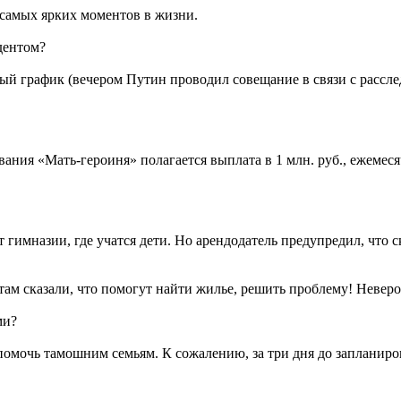
 самых ярких моментов в жизни.
дентом?
ый график (вечером Путин проводил совещание в связи с расслед
вания «Мать-героиня» полагается выплата в 1 млн. руб., ежемеся
 гимназии, где учатся дети. Но арендодатель предупредил, что с
 там сказали, что помогут найти жилье, решить проблему! Невер
ми?
 помочь тамошним семьям. К сожалению, за три дня до запланиро