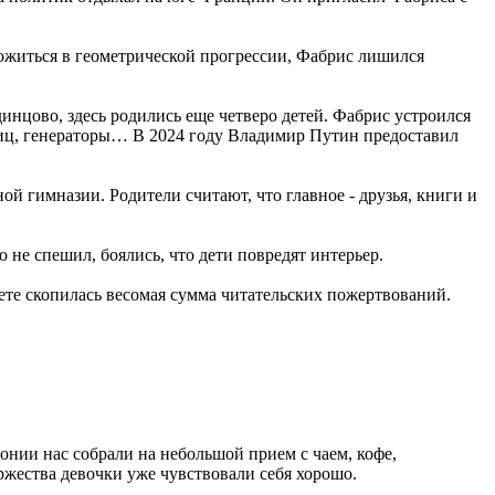
житься в геометрической прогрессии, Фабрис лишился
динцово, здесь родились еще четверо детей. Фабрис устроился
ьниц, генераторы… В 2024 году Владимир Путин предоставил
й гимназии. Родители считают, что главное - друзья, книги и
 не спешил, боялись, что дети повредят интерьер.
чете скопилась весомая сумма читательских пожертвований.
монии нас собрали на небольшой прием с чаем, кофе,
ржества девочки уже чувствовали себя хорошо.