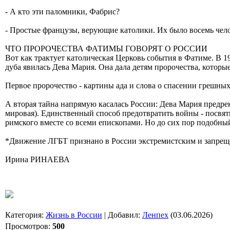
- А кто эти паломники, Фабрис?
- Простые французы, верующие католики. Их было восемь чело
ЧТО ПРОРОЧЕСТВА ФАТИМЫ ГОВОРЯТ О РОССИИ
Вот как трактует католическая Церковь события в Фатиме. В 1
дуба явилась Дева Мария. Она дала детям пророчества, котор
Первое пророчество - картины ада и слова о спасении грешных
А вторая тайна напрямую касалась России: Дева Мария предрекл
мировая). Единственный способ предотвратить войны - посвя
римского вместе со всеми епископами. Но до сих пор подобный
*Движение ЛГБТ признано в России экстремистским и запрещ
Ирина РИНАЕВА
Категория
:
Жизнь в России
|
Добавил
:
Ленпех
(03.06.2026)
Просмотров
:
500