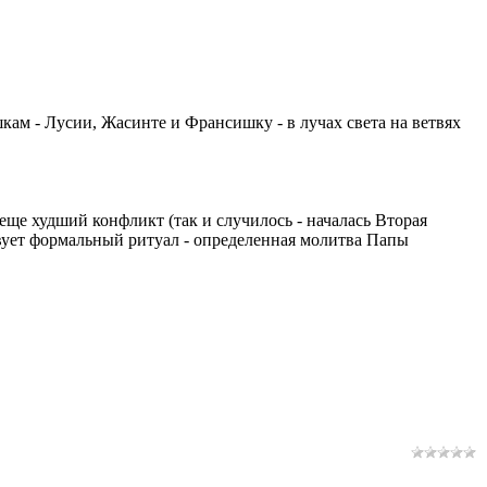
кам - Лусии, Жасинте и Франсишку - в лучах света на ветвях
 еще худший конфликт (так и случилось - началась Вторая
вует формальный ритуал - определенная молитва Папы