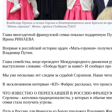
Глава многодетной французской семьи показал подаренную Пу
Ирина РИНАЕВА
Впервые в российской истории орден «Мать-героиня» получил
Владимир Путин.
Глава семейства, вице-президент Международного движения рус
выступление словами: «Победа будет за нами!» И сообщил пр
Мы уже несколько лет следим за судьбой Сорлинов. Наши чита
В эксклюзивном интервью «КП» Фабрис рассказал, что происхо
ЧТО ИЗВЕСТНО О ПЕРЕЕХАВШЕЙ В РОССИЮ ФРАНЦУЗ
Сорлины - католики-традиционалисты, у которых в обычае мно
семья стала получать угрозы.
Путь в Россию для француза из Бордо проложил Владимир Жир