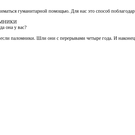
маться гуманитарной помощью. Для нас это способ поблагодарить
ОМНИКИ
а она у вас?
несли паломники. Шли они с перерывами четыре года. И наконец