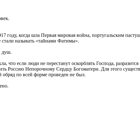
век.
917 году, когда шла Первая мировая война, португальским пастуш
ые стали называть «тайнами Фатимы».
 душ.
а, что если люди не перестанут оскорблять Господа, разразится
тить Россию Непорочному Сердцу Богоматери. Для этого сущест
 обряд по всей форме проведен не был.
ено.