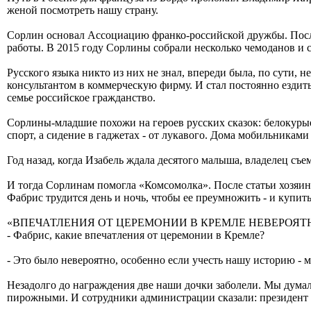
женой посмотреть нашу страну.
Сорлин основал Ассоциацию франко-российской дружбы. Посл
работы. В 2015 году Сорлины собрали несколько чемоданов и 
Русского языка никто из них не знал, впереди была, по сути, 
консультантом в коммерческую фирму. И стал постоянно ездит
семье российское гражданство.
Сорлины-младшие похожи на героев русских сказок: белокурые 
спорт, а сидение в гаджетах - от лукавого. Дома мобильниками
Год назад, когда Изабель ждала десятого малыша, владелец съе
И тогда Сорлинам помогла «Комсомолка». После статьи хозяин 
Фабрис трудится день и ночь, чтобы ее преумножить - и купит
«ВПЕЧАТЛЕНИЯ ОТ ЦЕРЕМОНИИ В КРЕМЛЕ НЕВЕРОЯТ
- Фабрис, какие впечатления от церемонии в Кремле?
- Это было невероятно, особенно если учесть нашу историю - м
Незадолго до награждения две наши дочки заболели. Мы думали
пирожными. И сотрудники администрации сказали: президент р