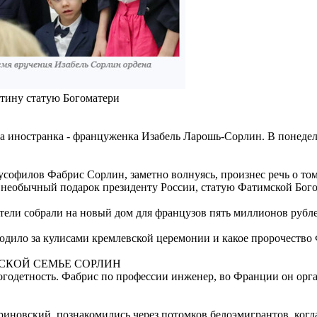
тину статую Богоматери
а иностранка - француженка Изабель Ларошь-Сорлин. В понедел
офилов Фабрис Сорлин, заметно волнуясь, произнес речь о том,
о необычный подарок президенту России, статую Фатимской Бого
тели собрали на новый дом для французов пять миллионов рубл
дило за кулисами кремлевской церемонии и какое пророчество 
СКОЙ СЕМЬЕ СОРЛИН
годетность. Фабрис по профессии инженер, во Франции он орган
иновский, познакомились через потомков белоэмигрантов, когд