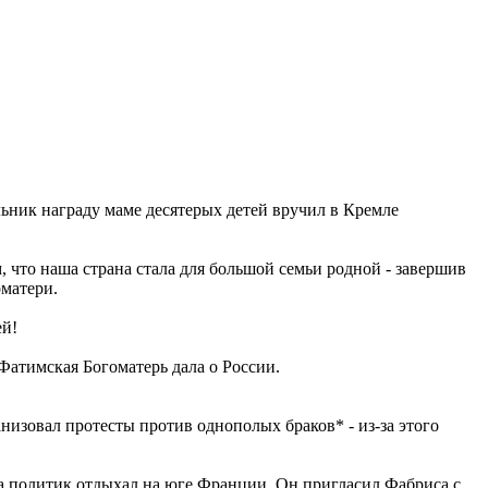
ьник награду маме десятерых детей вручил в Кремле
 что наша страна стала для большой семьи родной - завершив
матери.
ей!
Фатимская Богоматерь дала о России.
изовал протесты против однополых браков* - из-за этого
а политик отдыхал на юге Франции. Он пригласил Фабриса с