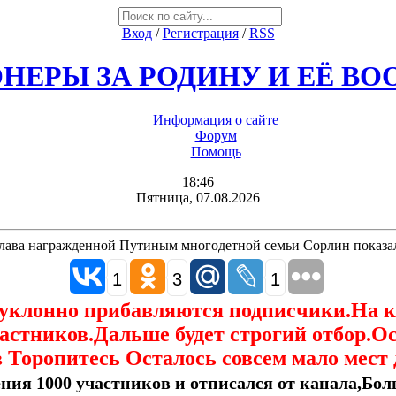
Вход
/
Регистрация
/
RSS
НЕРЫ ЗА РОДИНУ И ЕЁ В
Информация о сайте
Форум
Помощь
18:46
Пятница, 07.08.2026
глава награжденной Путиным многодетной семьи Сорлин показа
1
3
1
еуклонно прибавляются подписчики.На 
астников.Дальше будет строгий отбор.О
 Торопитесь Осталось совсем мало мест 
ния 1000 участников и отписался от канала,Боль