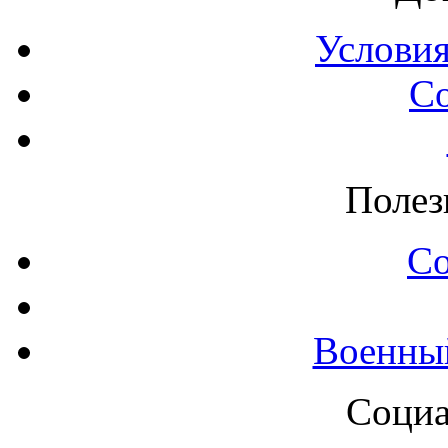
Условия
С
Полез
С
Военны
Социа