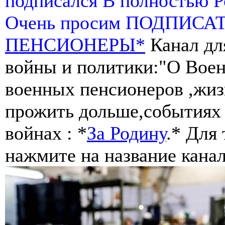
подписался В полностью 
Очень просим ПОДПИСА
ПЕНСИОНЕРЫ*
Канал дл
войны и политики:"О Воен
военных пенсионеров ,жиз
прожить дольше,событиях 
войнах : *
За Родину
.* Для
нажмите на название канал