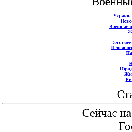
Военны
Украина
Новос
Военные 
Ж
За отмен
Пенсионе
Па
Н
Юрид
Жит
Ви
Ст
Сейчас на
Го