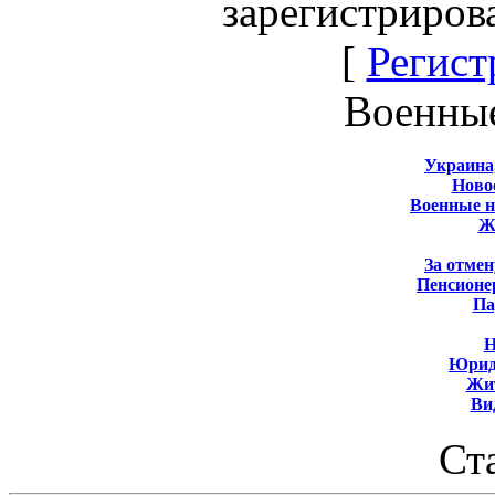
зарегистриров
[
Регист
Военны
Украина
Новос
Военные 
Ж
За отмен
Пенсионе
Па
Н
Юрид
Жит
Ви
Ст