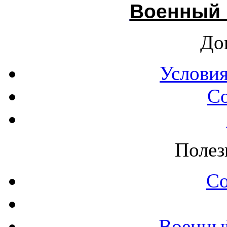
Военный 
До
Условия
С
Полез
С
Военны