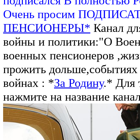
подписался В полностью 
Очень просим ПОДПИСА
ПЕНСИОНЕРЫ*
Канал дл
войны и политики:"О Воен
военных пенсионеров ,жиз
прожить дольше,событиях 
войнах : *
За Родину
.* Для
нажмите на название канал