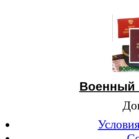
Военный 
До
Условия
С