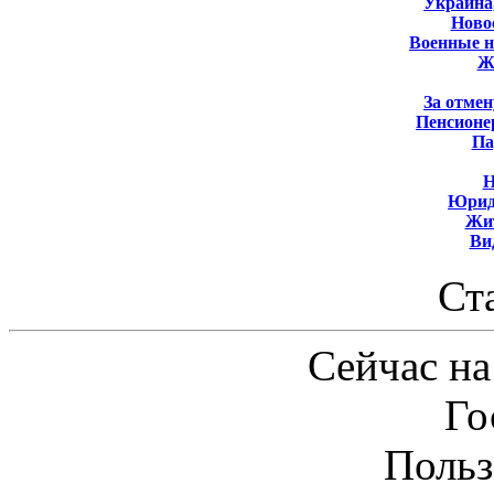
Украина
Новос
Военные 
Ж
За отмен
Пенсионе
Па
Н
Юрид
Жит
Ви
Ст
Сейчас на
Го
Польз