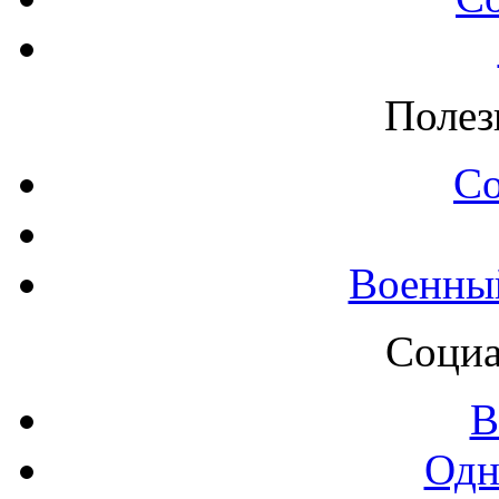
Полез
С
Военны
Социа
В
Одн