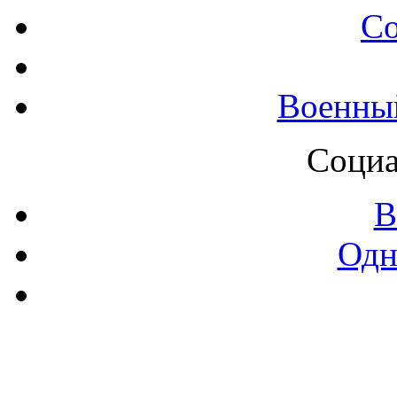
С
Военны
Социа
В
Одн
Контак