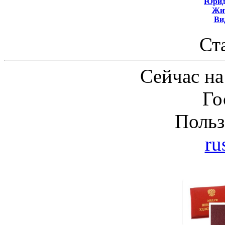
Юрид
Жит
Ви
Ст
Сейчас на
Го
Польз
ru