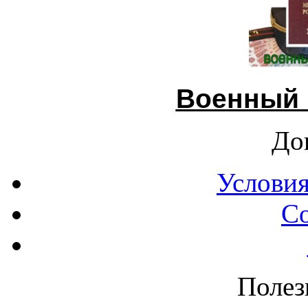
Военный 
До
Условия
С
Полез