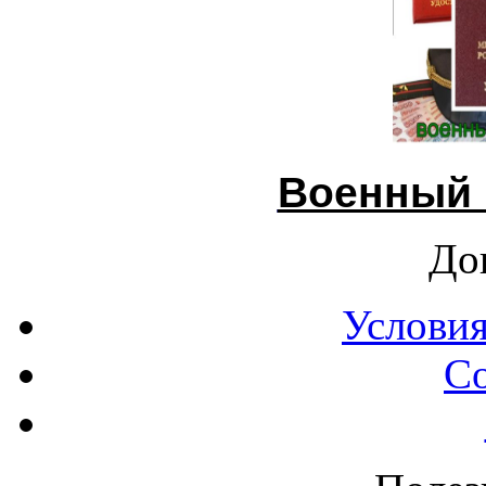
Военный 
До
Условия
С