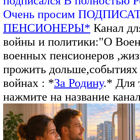
подписался В полностью 
Очень просим ПОДПИСА
ПЕНСИОНЕРЫ*
Канал дл
войны и политики:"О Воен
военных пенсионеров ,жиз
прожить дольше,событиях 
войнах : *
За Родину
.* Для
нажмите на название канал