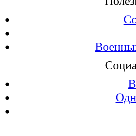
Полез
С
Военны
Социа
В
Одн
Контак