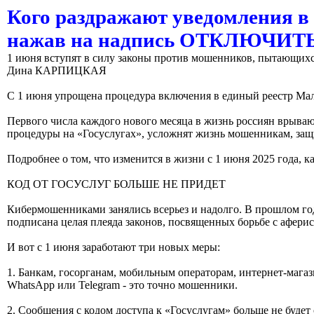
Кого раздражают уведомления в
нажав на надпись ОТКЛЮЧИ
1 июня вступят в силу законы против мошенников, пытающихс
Дина КАРПИЦКАЯ
С 1 июня упрощена процедура включения в единый реестр Мал
Первого числа каждого нового месяца в жизнь россиян врывают
процедуры на «Госуслугах», усложнят жизнь мошенникам, защ
Подробнее о том, что изменится в жизни с 1 июня 2025 года, к
КОД ОТ ГОСУСЛУГ БОЛЬШЕ НЕ ПРИДЕТ
Кибермошенниками занялись всерьез и надолго. В прошлом году
подписана целая плеяда законов, посвященных борьбе с аферист
И вот с 1 июня заработают три новых меры:
1. Банкам, госорганам, мобильным операторам, интернет-мага
WhatsApp или Telegram - это точно мошенники.
2. Сообщения с кодом доступа к «Госуслугам» больше не будет 