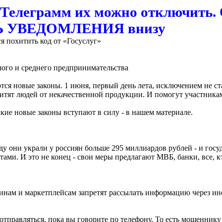
 Телеграмм их можно отключить
ТЬ УВЕДОМЛЕНИЯ внизу
я похитить код от «Госуслуг»
ого и среднего предпринимательства
ся новые законы. 1 июня, первый день лета, исключением не ст
итят людей от некачественной продукции. И помогут участник
акие новые законы вступают в силу - в нашем материале.
 они украли у россиян больше 295 миллиардов рублей - и госуд
ами. И это не конец - свои меры предлагают МВБ, банки, все, к
зинам и маркетплейсам запретят рассылать информацию через и
отправляться, пока вы говорите по телефону. То есть мошеннику п