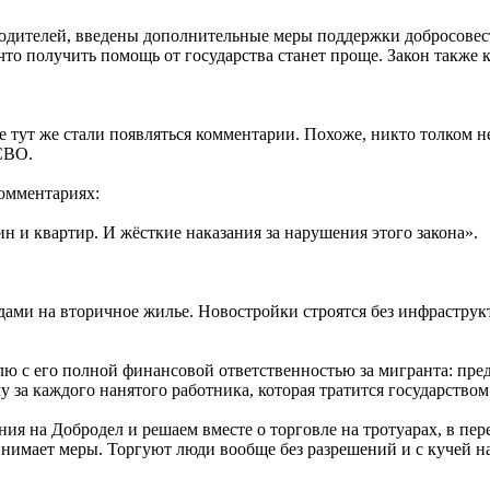
водителей, введены дополнительные меры поддержки добросове
 что получить помощь от государства станет проще. Закон также
 тут же стали появляться комментарии. Похоже, никто толком не
 СВО.
комментариях:
 и квартир. И жёсткие наказания за нарушения этого закона».
дами на вторичное жилье. Новостройки строятся без инфрастру
лю с его полной финансовой ответственностью за мигранта: пре
 за каждого нанятого работника, которая тратится государством
ия на Добродел и решаем вместе о торговле на тротуарах, в пе
инимает меры. Торгуют люди вообще без разрешений и с кучей 