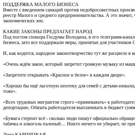
ПОДДЕРЖКА МАЛОГО БИЗНЕСА
Вместе с введением санкций против недобросовестных произ
реестр Малого и среднего предпринимательства. А это значит,
экономических зон.
КАКИЕ ЗАКОНЫ ПРЕДЛАГАЕТ НАРОД
Под постом спикера Госдумы Володина, в его телеграмм-канале
бизнеса, зато все поддержали меры, принятые для участников
И, как водится, народное законотворчество тут же расцвело в 
«Очень ждём закон, который запретит громкую музыку из машин
«Запретите открывать «Красное и белое» в каждом дворе».
«Хорошо бы ещё льготную ипотеку для семей с детьми-инвали
тоже».
«Всех трудовых мигрантов строго «привязывать» к работодате
депортацию. Обязать работодателя выплачивать в бюджет сумму
«Бумага стерпит всё - сколько люди пишут официально обращен
табачка и алкоголь паленый… Никто ничего не убирает, не пр
Дина КАРПИЦКАЯ