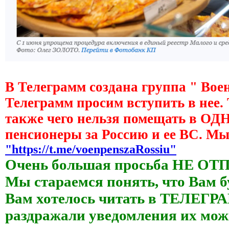
В Телеграмм создана группа " Вое
Телеграмм просим вступить в нее.
также чего нельзя помещать в О
пенсионеры за Россию и ее ВС. М
"https://t.me/voenpenszaRossiu"
Очень большая просьба НЕ ОТ
Мы стараемся понять, что Вам б
Вам хотелось читать в ТЕЛЕГРАМ
раздражали уведомления их 