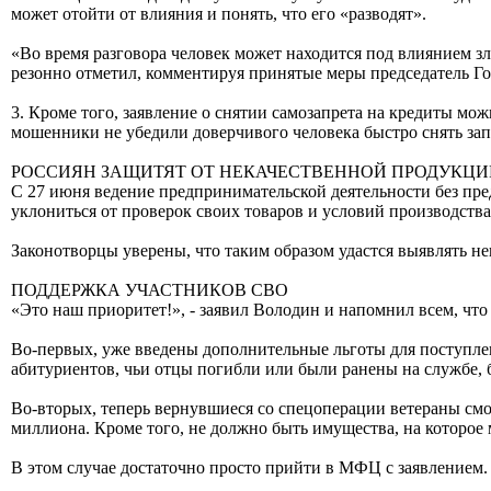
может отойти от влияния и понять, что его «разводят».
«Во время разговора человек может находится под влиянием зл
резонно отметил, комментируя принятые меры председатель Г
3. Кроме того, заявление о снятии самозапрета на кредиты м
мошенники не убедили доверчивого человека быстро снять запр
РОССИЯН ЗАЩИТЯТ ОТ НЕКАЧЕСТВЕННОЙ ПРОДУКЦИ
С 27 июня ведение предпринимательской деятельности без пре
уклониться от проверок своих товаров и условий производства
Законотворцы уверены, что таким образом удастся выявлять н
ПОДДЕРЖКА УЧАСТНИКОВ СВО
«Это наш приоритет!», - заявил Володин и напомнил всем, что
Во-первых, уже введены дополнительные льготы для поступлени
абитуриентов, чьи отцы погибли или были ранены на службе, 
Во-вторых, теперь вернувшиеся со спецоперации ветераны смог
миллиона. Кроме того, не должно быть имущества, на которое
В этом случае достаточно просто прийти в МФЦ с заявлением.