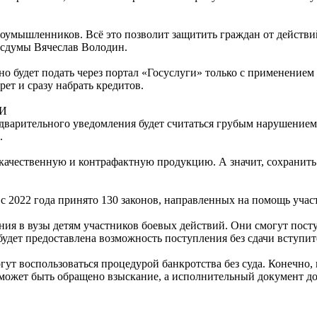
оумышленников. Всё это позволит защитить граждан от действий
осдумы Вячеслав Володин.
ожно будет подать через портал «Госуслуги» только с применен
ет и сразу набрать кредитов.
И
дварительного уведомления будет считаться грубым нарушением.
.
екачественную и контрафактную продукцию. А значит, сохранить
 с 2022 года принято 130 законов, направленных на помощь уча
я в вузы детям участников боевых действий. Они смогут поступ
будет предоставлена возможность поступления без сдачи вступи
ут воспользоваться процедурой банкротства без суда. Конечно, 
 может быть обращено взыскание, а исполнительный документ до