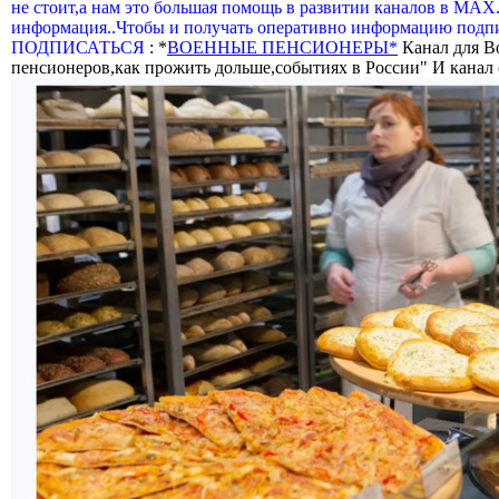
не стоит,а нам это большая помощь в развитии каналов в МАХ
информация..Чтобы и получать оперативно информацию подпи
ПОДПИСАТЬСЯ
: *
ВОЕННЫЕ ПЕНСИОНЕРЫ*
Канал для В
пенсионеров,как прожить дольше,событиях в России" И канал о