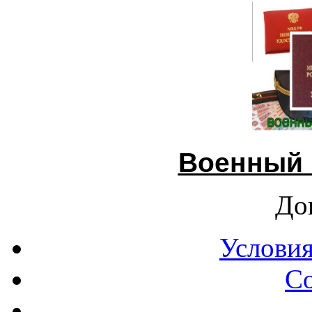
Военный 
До
Условия
С