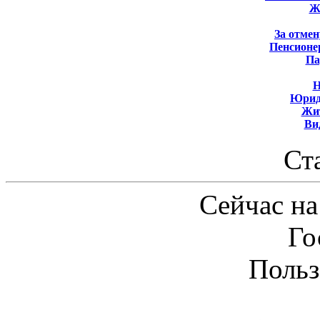
Ж
За отмен
Пенсионе
Па
Н
Юрид
Жит
Ви
Ст
Сейчас на
Го
Польз