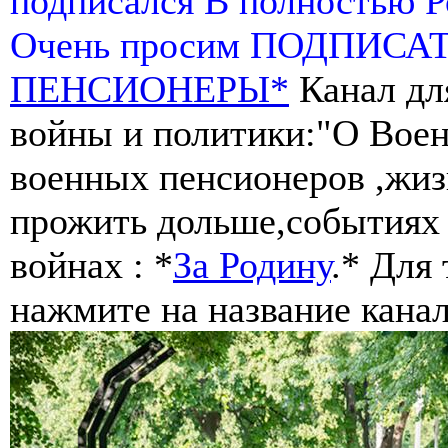
подписался В полностью 
Очень просим ПОДПИСА
ПЕНСИОНЕРЫ*
Канал дл
войны и политики:"О Воен
военных пенсионеров ,жиз
прожить дольше,событиях 
войнах : *
За Родину
.* Для
нажмите на название канал