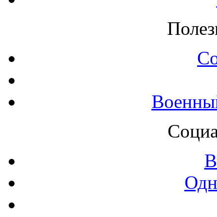
Полез
С
Военны
Социа
В
Одн