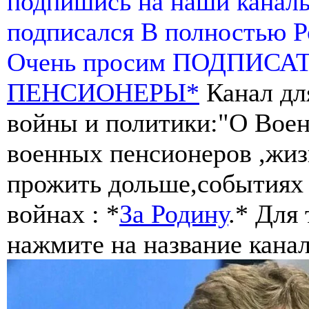
подпишись на наши канал
подписался В полностью 
Очень просим ПОДПИСА
ПЕНСИОНЕРЫ*
Канал дл
войны и политики:"О Воен
военных пенсионеров ,жиз
прожить дольше,событиях 
войнах : *
За Родину
.* Для
нажмите на название канал