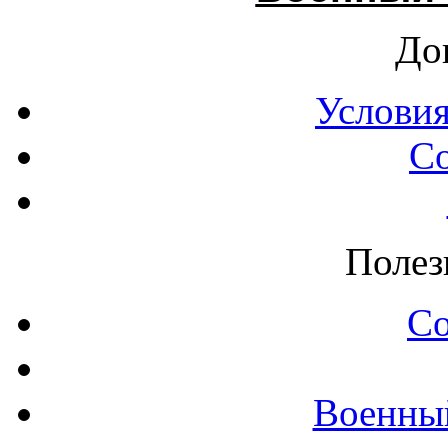
До
Условия
С
Полез
С
Военны