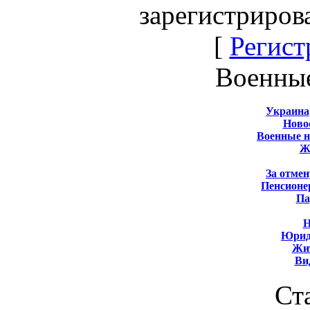
зарегистриров
[
Регист
Военны
Украина
Новос
Военные 
Ж
За отмен
Пенсионе
Па
Н
Юрид
Жит
Ви
Ст