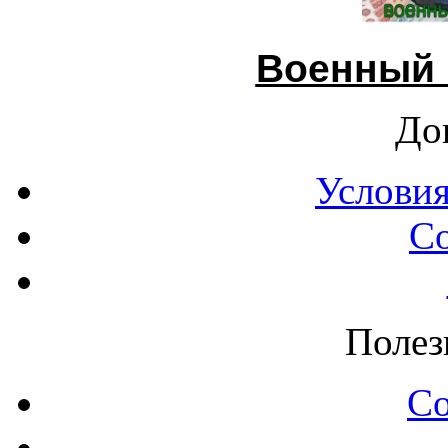
Военный 
До
Условия
С
Полез
С