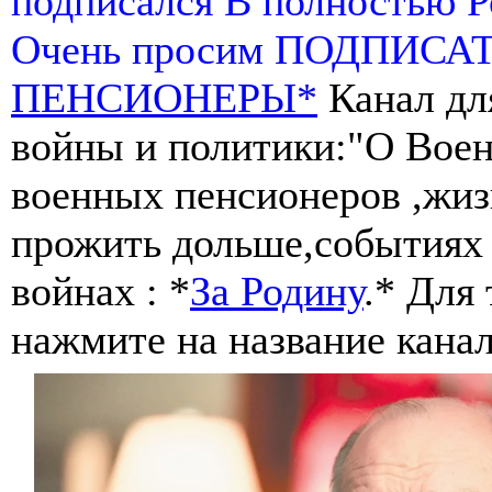
подписался В полностью 
Очень просим ПОДПИСА
ПЕНСИОНЕРЫ*
Канал дл
войны и политики:"О Воен
военных пенсионеров ,жиз
прожить дольше,событиях 
войнах : *
За Родину
.* Для
нажмите на название канал