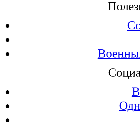
Полез
С
Военны
Социа
В
Одн
Контак