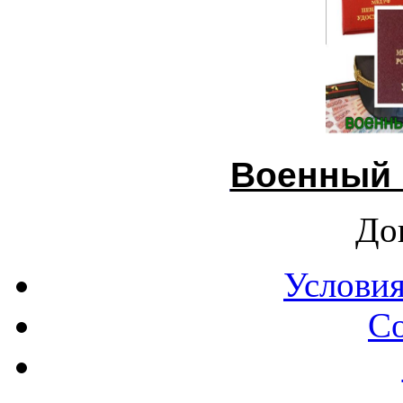
Военный 
До
Условия
С