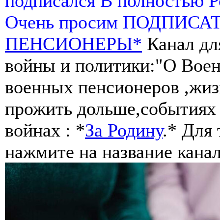
подписался В полностью 
Очень просим ПОДПИСА
ПЕНСИОНЕРЫ*
Канал дл
войны и политики:"О Воен
военных пенсионеров ,жиз
прожить дольше,событиях 
войнах : *
За Родину
.* Для
нажмите на название канал