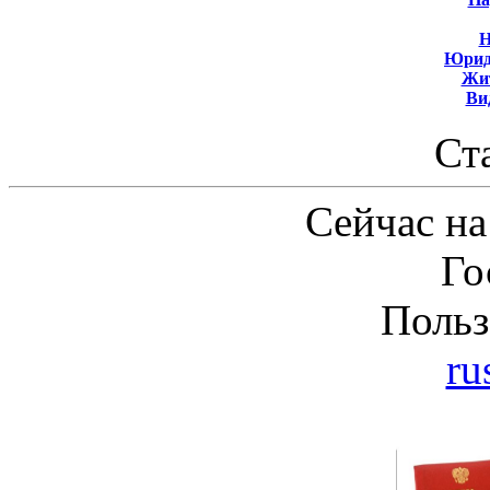
Н
Юрид
Жит
Ви
Ст
Сейчас на
Го
Польз
ru