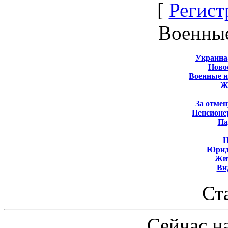
[
Регист
Военны
Украина
Новос
Военные 
Ж
За отмен
Пенсионе
Па
Н
Юрид
Жит
Ви
Ст
Сейчас на