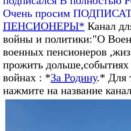
подписался В полностью 
Очень просим ПОДПИСА
ПЕНСИОНЕРЫ*
Канал дл
войны и политики:"О Воен
военных пенсионеров ,жиз
прожить дольше,событиях 
войнах : *
За Родину
.* Для
нажмите на название канал