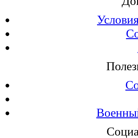
До
Условия
С
Полез
С
Военны
Социа