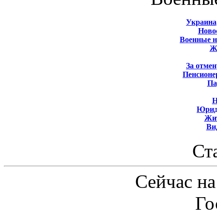
Украина
Новос
Военные 
Ж
За отмен
Пенсионе
Па
Н
Юрид
Жит
Ви
Ст
Сейчас на
Го