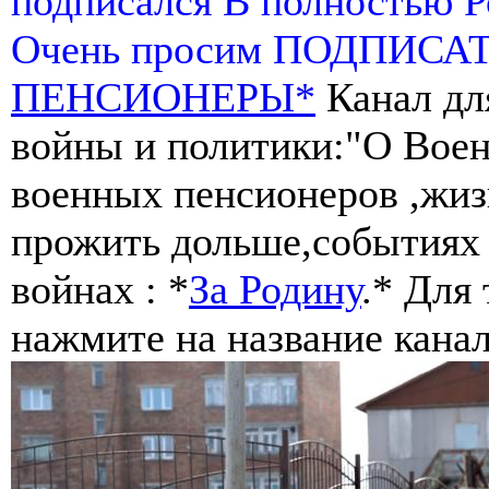
подписался В полностью 
Очень просим ПОДПИСА
ПЕНСИОНЕРЫ*
Канал дл
войны и политики:"О Воен
военных пенсионеров ,жиз
прожить дольше,событиях 
войнах : *
За Родину
.* Для
нажмите на название канал