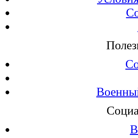
С
Полез
С
Военны
Социа
В