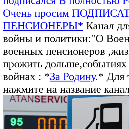
подписался В полностью 
Очень просим ПОДПИСА
ПЕНСИОНЕРЫ*
Канал дл
войны и политики:"О Воен
военных пенсионеров ,жиз
прожить дольше,событиях 
войнах : *
За Родину
.* Для
нажмите на название канал