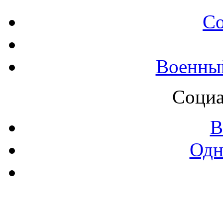
С
Военны
Социа
В
Одн
Контак