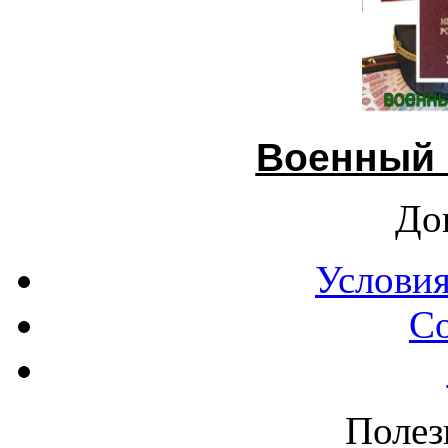
Военный 
До
Условия
С
Полез