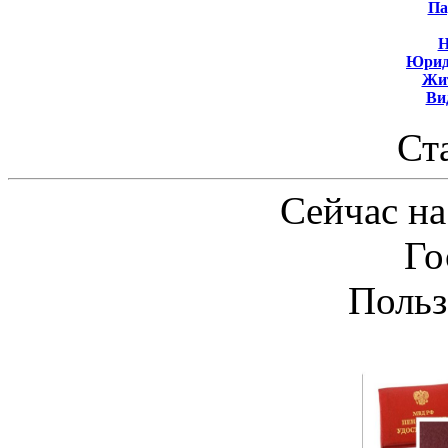
Па
Н
Юрид
Жит
Ви
Ст
Сейчас на
Го
Польз