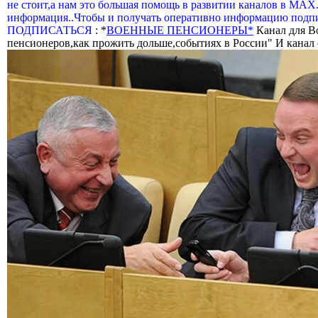
не стоит,а нам это большая помощь в развитии каналов в МАХ
информация..Чтобы и получать оперативно информацию подпи
ПОДПИСАТЬСЯ
: *
ВОЕННЫЕ ПЕНСИОНЕРЫ*
Канал для В
пенсионеров,как прожить дольше,событиях в России" И канал о