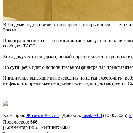
В Госдуме подготовили законопроект, который предлагает счи
России.
Под ограничение, согласно инициативе, могут попасть не толь
сообщает ТАСС.
Если документ поддержат, новый порядок может затронуть те
По сути, речь идет о дополнительном фильтре для представит
Инициатива выглядит как очередная попытка ужесточить требо
не факт, что предложение пройдет все стадии рассмотрения. С
Категория
:
Жизнь в России
|
Добавил
:
rusakov08
(10.06.2026)
E
Просмотров
:
666
|
Комментарии
:
2
|
Рейтинг
:
0.0
/
0