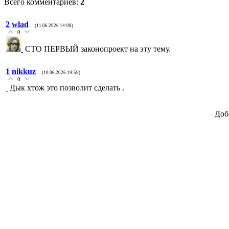
Всего комментариев
:
2
2
wlad
(11.06.2026 14:08)
0
СТО ПЕРВЫЙ законопроект на эту тему.
1
nikkuz
(10.06.2026 19:59)
0
Дык хтож это позволит сделать .
Доб