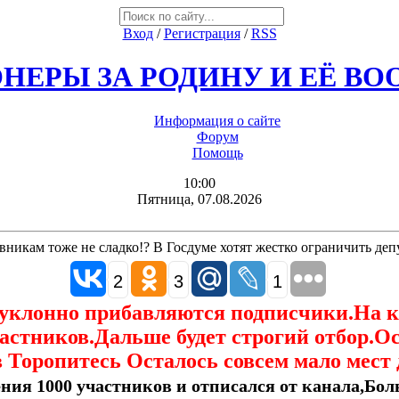
Вход
/
Регистрация
/
RSS
НЕРЫ ЗА РОДИНУ И ЕЁ В
Информация о сайте
Форум
Помощь
10:00
Пятница, 07.08.2026
никам тоже не сладко!? В Госдуме хотят жестко ограничить депу
2
3
1
еуклонно прибавляются подписчики.На 
астников.Дальше будет строгий отбор.О
 Торопитесь Осталось совсем мало мест 
ния 1000 участников и отписался от канала,Боль