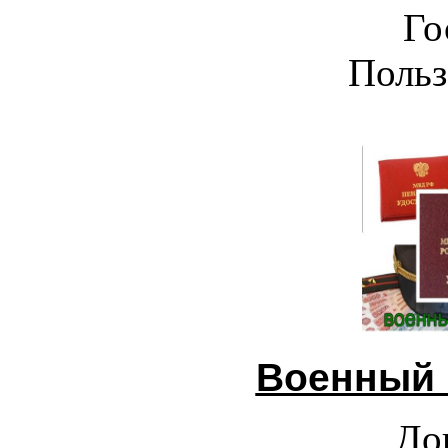
Го
Польз
Военный 
До