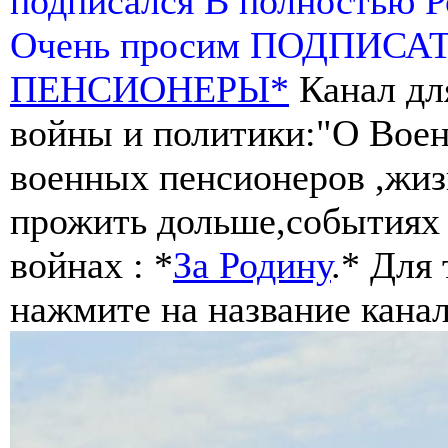
подписался В полностью 
Очень просим ПОДПИСА
ПЕНСИОНЕРЫ*
Канал дл
войны и политики:"О Воен
военных пенсионеров ,жиз
прожить дольше,событиях 
войнах : *
За Родину
.* Для
нажмите на название канал