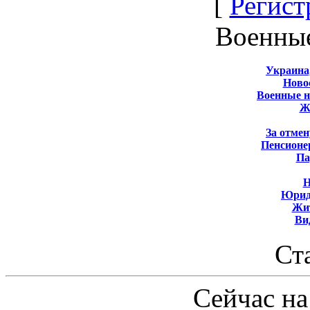
[
Регист
Военны
Украина
Новос
Военные 
Ж
За отмен
Пенсионе
Па
Н
Юрид
Жит
Ви
Ст
Сейчас на