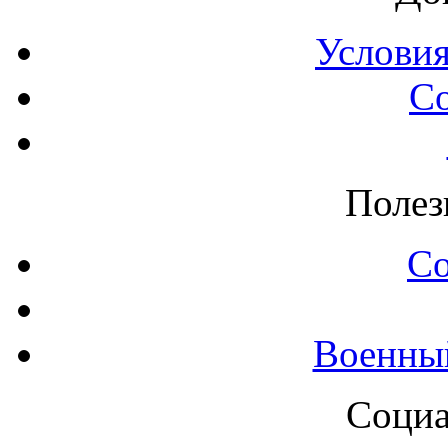
Условия
С
Полез
С
Военны
Социа