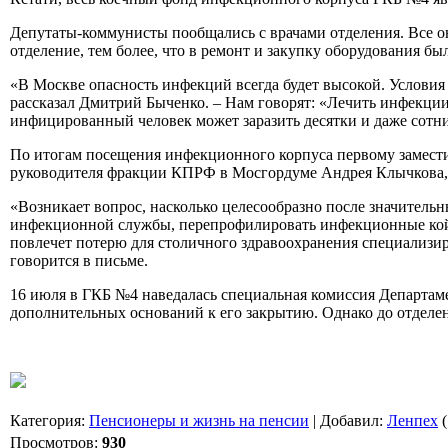
Депутаты-коммунисты пообщались с врачами отделения. Все он
отделение, тем более, что в ремонт и закупку оборудования б
«В Москве опасность инфекций всегда будет высокой. Условия
рассказал Дмитрий Быченко. – Нам говорят: «Лечить инфекции 
инфицированный человек может заразить десятки и даже сотн
По итогам посещения инфекционного корпуса первому замест
руководителя фракции КПРФ в Мосгордуме Андрея Клычкова,
«Возникает вопрос, насколько целесообразно после значител
инфекционной службы, перепрофилировать инфекционные койк
повлечет потерю для столичного здравоохранения специализи
говорится в письме.
16 июля в ГКБ №4 наведалась специальная комиссия Департам
дополнительных оснований к его закрытию. Однако до отделе
Категория
:
Пенсионеры и жизнь на пенсии
|
Добавил
:
Ленпех
(
Просмотров
:
930