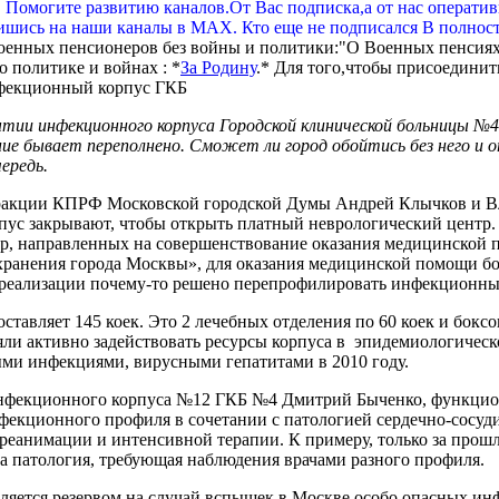
. Помогите развитию каналов.От Вас подписка,а от нас операти
шись на наши каналы в МАХ. Кто еще не подписался В полнос
оенных пенсионеров без войны и политики:"О Военных пенсиях
 политике и войнах : *
За Родину
.* Для того,чтобы присоединит
ытии инфекционного корпуса Городской клинической больницы №4
бывает переполнено. Сможет ли город обойтись без него и отку
ередь.
акции КПРФ Московской городской Думы Андрей Клычков и Вла
ус закрывают, чтобы открыть платный неврологический центр. 
ер, направленных на совершенствование оказания медицинской 
ранения города Москвы», для оказания медицинской помощи бо
 ее реализации почему-то решено перепрофилировать инфекционн
авляет 145 коек. Это 2 лечебных отделения по 60 коек и боксов
яли активно задействовать ресурсы корпуса в эпидемиологичес
ыми инфекциями, вирусными гепатитами в 2010 году.
инфекционного корпуса №12 ГКБ №4 Дмитрий Быченко, функцио
екционного профиля в сочетании с патологией сердечно-сосуди
реанимации и интенсивной терапии. К примеру, только за прош
а патология, требующая наблюдения врачами разного профиля.
ляется резервом на случай вспышек в Москве особо опасных ин