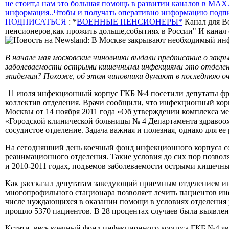
не стоит,а нам это большая помощь в развитии каналов в МАХ
информация..Чтобы и получать оперативно информацию подпи
ПОДПИСАТЬСЯ
: *
ВОЕННЫЕ ПЕНСИОНЕРЫ*
Канал для В
пенсионеров,как прожить дольше,событиях в России" И канал о
В начале мая московские чиновники выдали предписание о закр
заболеваемости острыми кишечными инфекциями это отделение 
эпидемия? Похоже, об этом чиновники думают в последнюю оч
11 июля инфекционный корпус ГКБ №4 посетили депутаты фр
коллектив отделения. Врачи сообщили, что инфекционный корп
Москвы от 14 ноября 2011 года «Об утверждении комплекса м
«Городской клинической больницы № 4 Департамента здравоох
сосудистое отделение. Задача важная и полезная, однако для
На сегодняшний день коечный фонд инфекционного корпуса сост
реанимационного отделения. Такие условия до сих пор позвол
и 2010-2011 годах, подъемов заболеваемости острыми кишечн
Как рассказал депутатам заведующий приемным отделением 
многопрофильного стационара позволяет лечить пациентов инф
числе нуждающихся в оказании помощи в условиях отделения 
прошло 5370 пациентов. В 28 процентах случаев была выявлен
Кстати, весь коечный фонд инфекционного корпуса ГКБ №4 яв