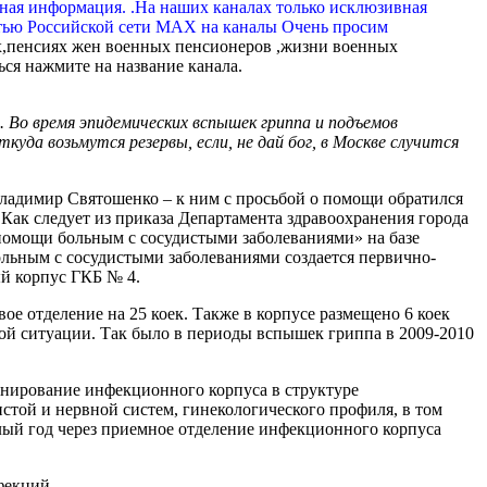
вная информация. .На наших каналах только исклюзивная
тью Российской сети МАХ на каналы Очень просим
,пенсиях жен военных пенсионеров ,жизни военных
ься нажмите на название канала.
. Во время эпидемических вспышек гриппа и подъемов
да возьмутся резервы, если, не дай бог, в Москве случится
димир Святошенко – к ним с просьбой о помощи обратился
Как следует из приказа Департамента здравоохранения города
помощи больным с сосудистыми заболеваниями» на базе
льным с сосудистыми заболеваниями создается первично-
ый корпус ГКБ № 4.
ое отделение на 25 коек. Также в корпусе размещено 6 коек
кой ситуации. Так было в периоды вспышек гриппа в 2009-2010
нирование инфекционного корпуса в структуре
стой и нервной систем, гинекологического профиля, в том
лый год через приемное отделение инфекционного корпуса
фекций.