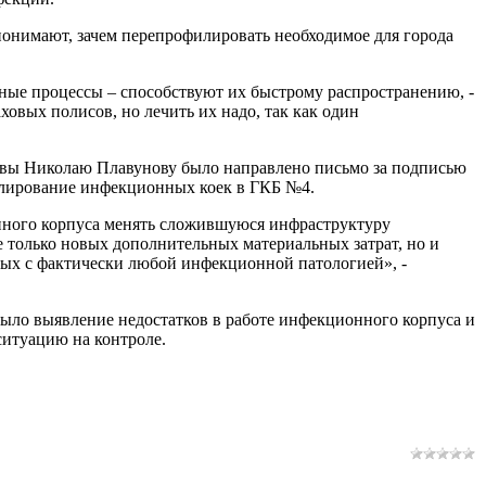
понимают, зачем перепрофилировать необходимое для города
нные процессы – способствуют их быстрому распространению, -
ховых полисов, но лечить их надо, так как один
квы Николаю Плавунову было направлено письмо за подписью
лирование инфекционных коек в ГКБ №4.
онного корпуса менять сложившуюся инфраструктуру
только новых дополнительных материальных затрат, но и
ных с фактически любой инфекционной патологией», -
ыло выявление недостатков в работе инфекционного корпуса и
ситуацию на контроле.