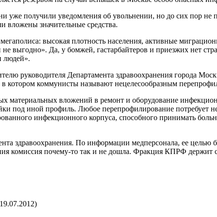
и уже получили уведомления об увольнении, но до сих пор не 
ыли вложены значительные средства.
 мегаполиса: высокая плотность населения, активные миграцио
не выгодно». Да, у бомжей, гастарбайтеров и приезжих нет стра
и людей».
ителю руководителя Департамента здравоохранения города Мос
 в котором коммунисты называют нецелесообразным перепрофи
ьных материальных вложений в ремонт и оборудование инфекци
и под иной профиль. Любое перепрофилирование потребует не 
рованного инфекционного корпуса, способного принимать боль
ента здравоохранения. По информации медперсонала, ее целью б
ния комиссия почему-то так и не дошла. Фракция КПРФ держит 
19.07.2012)