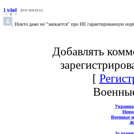
1
wlad
(03.07.2026 09:31)
0
Никто даже не "заикается" про НЕ гарантированную нор
Добавлять комм
зарегистриров
[
Регист
Военны
Украина
Новос
Военные 
Ж
За отмен