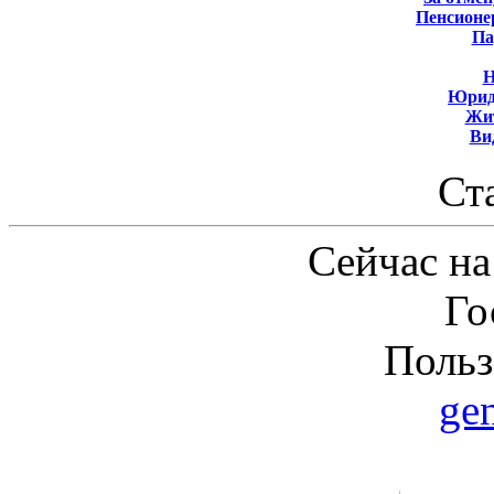
Пенсионе
Па
Н
Юрид
Жит
Ви
Ст
Сейчас на
Го
Польз
ge