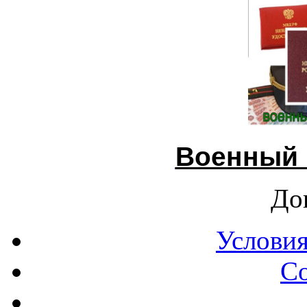
Военный 
До
Условия
С