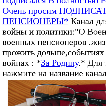
подписался В полностью 
Очень просим ПОДПИСА
ПЕНСИОНЕРЫ*
Канал дл
войны и политики:"О Воен
военных пенсионеров ,жиз
прожить дольше,событиях 
войнах : *
За Родину
.* Для
нажмите на название канал