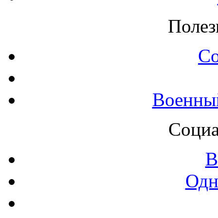
Полез
С
Военны
Социа
В
Одн