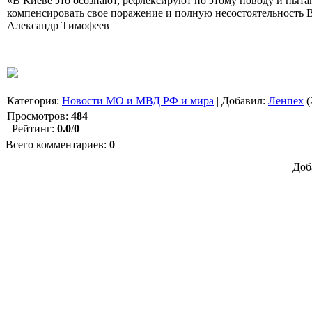
«В Киеве это осознают, рефлексируют по этому поводу и пыта
компенсировать свое поражение и полную несостоятельность
Александр Тимофеев
Категория
:
Новости МО и МВД РФ и мира
|
Добавил
:
Ленпех
(
Просмотров
:
484
|
Рейтинг
:
0.0
/
0
Всего комментариев
:
0
Доб