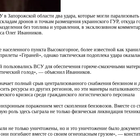
У в Запорожской области два удара, которые могли парализоват
складам дронов и точкам размещения украинского ГУР, откуда го
зделения без топлива и управления, в эксклюзивном комментарии
аса Олег Иванников.
 населенного пункта Высокогорное, более известной как хран
леты «Гераней», однако тактическая подоплека удара оказалас
ой пользовались ВСУ для обеспечения горюче-смазочными матер
тический голод», — объяснил Иванников.
 означает полный срыв централизованного снабжения бензином и
ить ресурсы из других регионов, но эти маневры наталкиваютс
ческого кризиса среди гражданского логистического персонала
синхронным поражением мест скопления бензовозов. Вместе с
вую роль здесь сыграла не только физическая ликвидация техни
были не только уничтожены, но и это уничтожение было докумен
 они погибают вместе со своим огнеопасным грузом», — констат