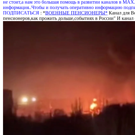
не стоит,а нам это большая помощь в развитии каналов в МАХ
информация..Чтобы и получать оперативно информацию подпи
ПОДПИСАТЬСЯ
: *
ВОЕННЫЕ ПЕНСИОНЕРЫ*
Канал для В
пенсионеров,как прожить дольше,событиях в России" И канал о