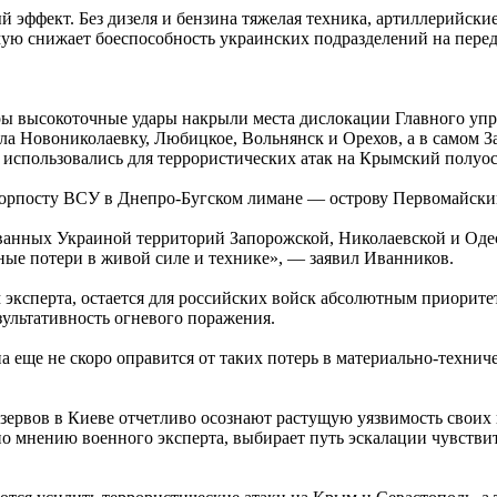
 эффект. Без дизеля и бензина тяжелая техника, артиллерийски
мую снижает боеспособность украинских подразделений на пере
ы высокоточные удары накрыли места дислокации Главного упр
ила Новониколаевку, Любицкое, Вольнянск и Орехов, а в самом
использовались для террористических атак на Крымский полуос
форпосту ВСУ в Днепро-Бугском лимане — острову Первомайски
анных Украиной территорий Запорожской, Николаевской и Одесс
ные потери в живой силе и технике», — заявил Иванников.
ксперта, остается для российских войск абсолютным приоритет
ультативность огневого поражения.
а еще не скоро оправится от таких потерь в материально-техни
зервов в Киеве отчетливо осознают растущую уязвимость своих
о мнению военного эксперта, выбирает путь эскалации чувствит