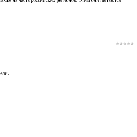
 также на часть российских регионов. Этим они пытаются
ели.