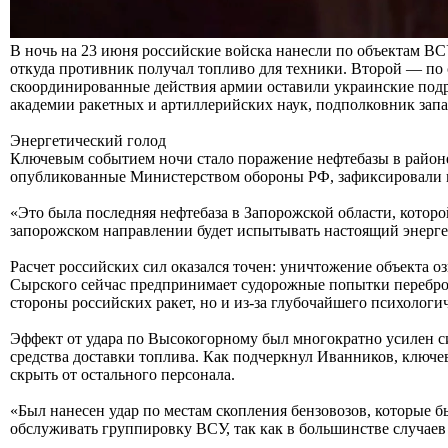
В ночь на 23 июня российские войска нанесли по объектам ВС
откуда противник получал топливо для техники. Второй — по 
скоординированные действия армии оставили украинские подра
академии ракетных и артиллерийских наук, подполковник зап
Энергетический голод
Ключевым событием ночи стало поражение нефтебазы в районе
опубликованные Министерством обороны РФ, зафиксировали при
«Это была последняя нефтебаза в Запорожской области, котор
запорожском направлении будет испытывать настоящий энерге
Расчет российских сил оказался точен: уничтожение объекта
Сырского сейчас предпринимает судорожные попытки переброс
стороны российских ракет, но и из-за глубочайшего психологи
Эффект от удара по Высокогорному был многократно усилен 
средства доставки топлива. Как подчеркнул Иванников, ключе
скрыть от остального персонала.
«Был нанесен удар по местам скопления бензовозов, которые 
обслуживать группировку ВСУ, так как в большинстве случаев