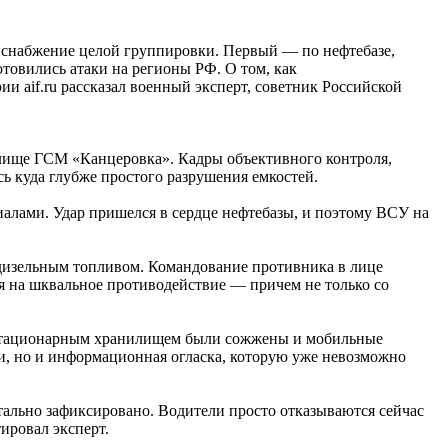
ь снабжение целой группировки. Первый — по нефтебазе,
товились атаки на регионы РФ. О том, как
 aif.ru рассказал военный эксперт, советник Российской
илище ГСМ «Канцеровка». Кадры объективного контроля,
ь куда глубже простого разрушения емкостей.
иалами. Удар пришелся в сердце нефтебазы, и поэтому ВСУ на
 дизельным топливом. Командование противника в лице
я на шквальное противодействие — причем не только со
о стационарным хранилищем были сожжены и мобильные
ки, но и информационная огласка, которую уже невозможно
тально зафиксировано. Водители просто отказываются сейчас
ировал эксперт.