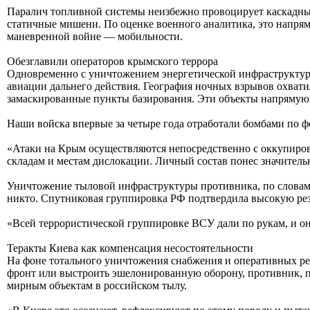
Паралич топливной системы неизбежно провоцирует каскадный
статичные мишени. По оценке военного аналитика, это напря
маневренной войне — мобильности.
Обезглавили операторов крымского террора
Одновременно с уничтожением энергетической инфраструктур
авиации дальнего действия. География ночных взрывов охват
замаскированные пункты базирования. Эти объекты напрямую 
Наши войска впервые за четыре года отработали бомбами по 
«Атаки на Крым осуществляются непосредственно с оккупиров
складам и местам дислокации. Личный состав понес значитель
Уничтожение тыловой инфраструктуры противника, по словам э
никто. Спутниковая группировка РФ подтвердила высокую рез
«Всей террористической группировке ВСУ дали по рукам, и он
Теракты Киева как компенсация несостоятельности
На фоне тотального уничтожения снабжения и оперативных ре
фронт или выстроить эшелонированную оборону, противник, п
мирным объектам в российском тылу.