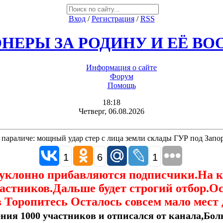
Вход
/
Регистрация
/
RSS
НЕРЫ ЗА РОДИНУ И ЕЁ В
Информация о сайте
Форум
Помощь
18:18
Четверг, 06.08.2026
параличе: мощный удар стер с лица земли склады ГУР под Зап
1
6
1
еуклонно прибавляются подписчики.На 
астников.Дальше будет строгий отбор.О
 Торопитесь Осталось совсем мало мест 
ния 1000 участников и отписался от канала,Боль