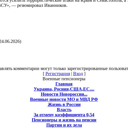
ются усилить террористические атаки на Крым и Севастополь, а
 ВСУ», — резюмировал Иванников.
24.06.2026)
авлять комментарии могут только зарегистрированные пользоват
[
Регистрация
|
Вход
]
Военные пенсионеры
Главная
Украина, Росиия,США,ЕС....
Новости Новороссии...
Военные новости МО и МВД РФ
Жизнь в России
Власть
За отмену коэффициента 0,54
Пенсионеры и жизнь на пенсии
Партии и их дела