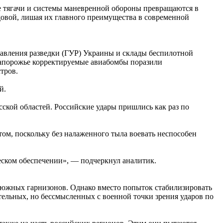
е тягачи и системы маневренной обороны превращаются в
довой, лишая их главного преимущества в современной
авления разведки (ГУР) Украины и склады беспилотной
 Запорожье корректируемые авиабомбы поразили
тров.
й.
кой областей. Российские удары пришлись как раз по
ом, поскольку без налаженного тыла воевать неспособен
ческом обеспечении», — подчеркнул аналитик.
 южных гарнизонов. Однако вместо попыток стабилизировать
ельных, но бессмысленных с военной точки зрения ударов по