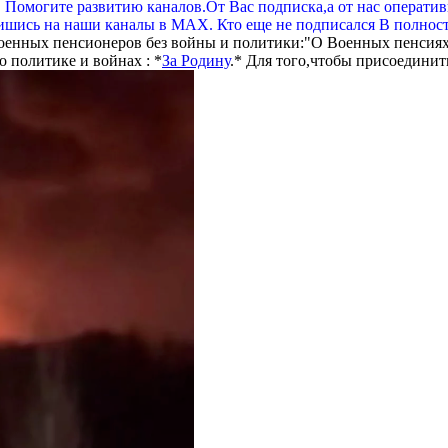
. Помогите развитию каналов.От Вас подписка,а от нас операти
шись на наши каналы в МАХ. Кто еще не подписался В полнос
оенных пенсионеров без войны и политики:"О Военных пенсиях
 политике и войнах : *
За Родину
.* Для того,чтобы присоединит