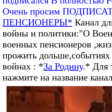
подписался В полностью 
Очень просим ПОДПИСА
ПЕНСИОНЕРЫ*
Канал дл
войны и политики:"О Воен
военных пенсионеров ,жиз
прожить дольше,событиях 
войнах : *
За Родину
.* Для
нажмите на название канал