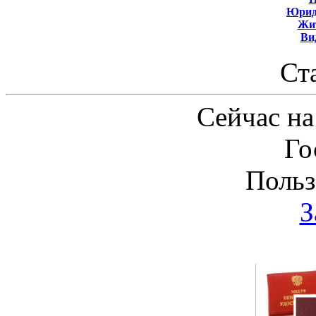
Юрид
Жит
Ви
Ст
Сейчас на
Го
Польз
З