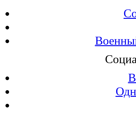
С
Военны
Социа
В
Одн
Контак