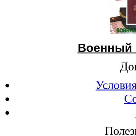
Военный 
До
Условия
С
Полез