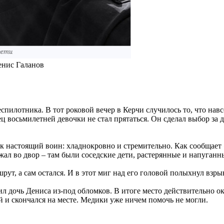
енис Галанов
пилотника. В тот роковой вечер в Керчи случилось то, что нав
 восьмилетней девочки не стал прятаться. Он сделал выбор за д
ак настоящий воин: хладнокровно и стремительно. Как сообщает
ежал во двор – там были соседские дети, растерянные и напуганн
т, а сам остался. И в этот миг над его головой полыхнул взрыв
л дочь Дениса из-под обломков. В итоге место действительно ок
 и скончался на месте. Медики уже ничем помочь не могли.