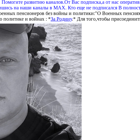
. Помогите развитию каналов.От Вас подписка,а от нас операти
шись на наши каналы в МАХ. Кто еще не подписался В полнос
оенных пенсионеров без войны и политики:"О Военных пенсиях
 политике и войнах : *
За Родину
.* Для того,чтобы присоединит