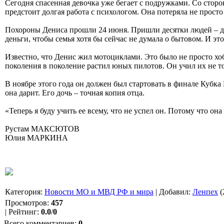
Сегодня спасенная девочка уже бегает с подружками. Со сторон
предстоит долгая работа с психологом. Она потеряла не просто 
Похороны Дениса прошли 24 июня. Пришли десятки людей – друз
деньги, чтобы семья хотя бы сейчас не думала о бытовом. И это
Известно, что Денис жил мотоциклами. Это было не просто хоб
поколения в поколение растил юных пилотов. Он учил их не толь
В ноябре этого года он должен был стартовать в финале Кубка
она дарит. Его дочь – точная копия отца.
«Теперь я буду учить ее всему, что не успел он. Потому что он
Рустам МАКСЮТОВ
Юлия МАРКИНА
Категория
:
Новости МО и МВД РФ и мира
|
Добавил
:
Ленпех
(
Просмотров
:
457
|
Рейтинг
:
0.0
/
0
Всего комментариев
:
0