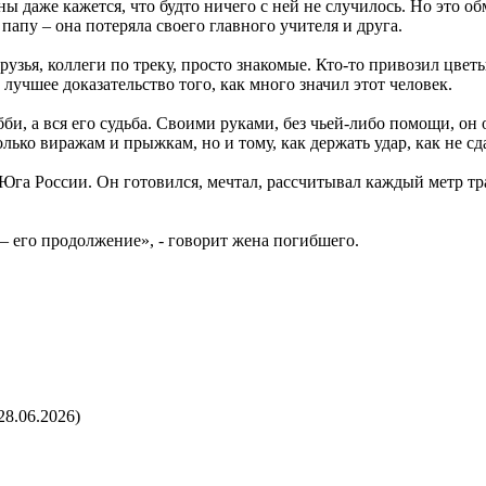
ы даже кажется, что будто ничего с ней не случилось. Но это о
папу – она потеряла своего главного учителя и друга.
ья, коллеги по треку, просто знакомые. Кто-то привозил цветы,
 лучшее доказательство того, как много значил этот человек.
би, а вся его судьба. Своими руками, без чьей-либо помощи, он
ко виражам и прыжкам, но и тому, как держать удар, как не сдав
 Юга России. Он готовился, мечтал, рассчитывал каждый метр тр
а – его продолжение», - говорит жена погибшего.
28.06.2026)