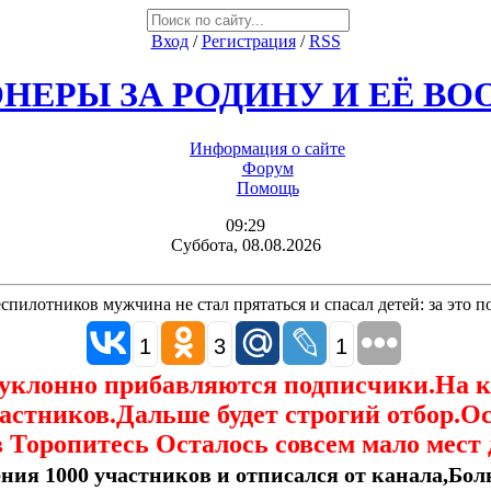
Вход
/
Регистрация
/
RSS
НЕРЫ ЗА РОДИНУ И ЕЁ В
Информация о сайте
Форум
Помощь
09:29
Суббота, 08.08.2026
еспилотников мужчина не стал прятаться и спасал детей: за это 
1
3
1
еуклонно прибавляются подписчики.На 
астников.Дальше будет строгий отбор.О
 Торопитесь Осталось совсем мало мест 
ния 1000 участников и отписался от канала,Боль