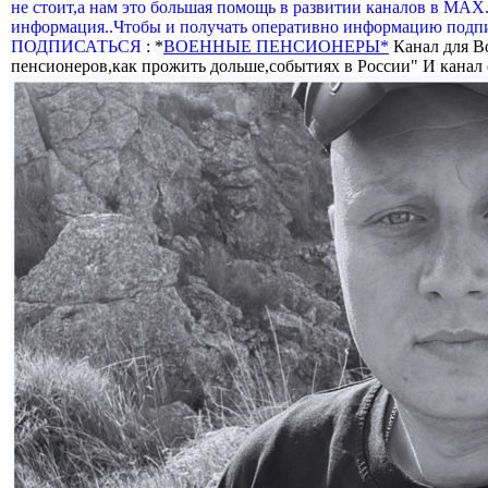
не стоит,а нам это большая помощь в развитии каналов в МАХ
информация..Чтобы и получать оперативно информацию подпи
ПОДПИСАТЬСЯ
: *
ВОЕННЫЕ ПЕНСИОНЕРЫ*
Канал для В
пенсионеров,как прожить дольше,событиях в России" И канал о