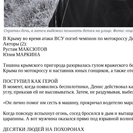
В Крыму во время атаки ВСУ погиб чемпион по мотокроссу Д
Авторы (2):
Рустам МАКСЮТОВ
Юлия МАРКИНА
Тишина крымского пригорода разорвалась гулом вражеского бес
Крыма по мотокроссу и наставник юных гонщиков, а также отец
ПОСТУПИЛ КАК ГЕРОЙ
В момент, когда появились беспилотники, Денис действовал к
углу, приказав ей не высовываться. Затем, не раздумывая, выб
«Он лично помог им сесть в машину, прокричал водителю маршру
Когда повсюду вспыхнул огонь, сосед бросился в дым и вытащи
царапины. А вот мужчина оказался прямо под взрывной волной
ДЕСЯТКИ ЛЮДЕЙ НА ПОХОРОНАХ