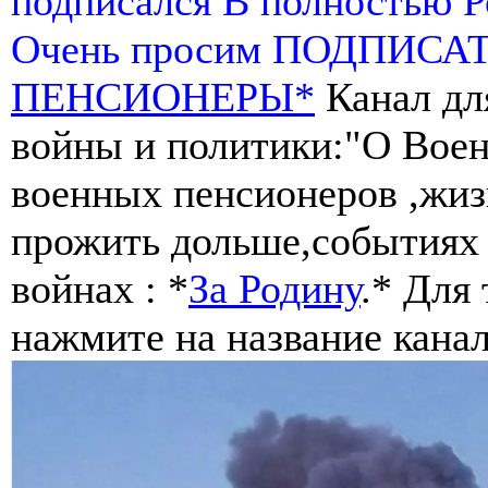
подписался В полностью 
Очень просим ПОДПИСА
ПЕНСИОНЕРЫ*
Канал дл
войны и политики:"О Воен
военных пенсионеров ,жиз
прожить дольше,событиях 
войнах : *
За Родину
.* Для
нажмите на название канал