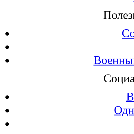
Полез
С
Военны
Социа
В
Одн