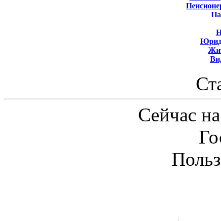
Пенсионе
Па
Н
Юрид
Жит
Ви
Ст
Сейчас на
Го
Польз