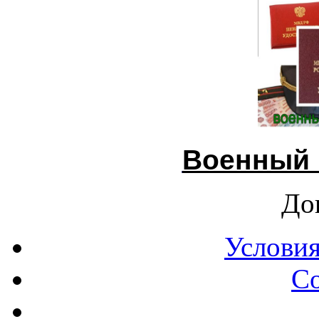
Военный 
До
Условия
С