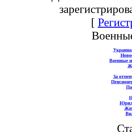
зарегистриров
[
Регист
Военны
Украина
Новос
Военные 
Ж
За отмен
Пенсионе
Па
Н
Юрид
Жит
Ви
Ст