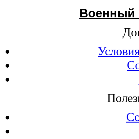
Военный 
До
Условия
С
Полез
С