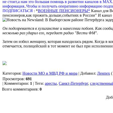
не стоит,а нам это большая помощь в развитии каналов в МАХ
информация..Чтобы и получать оперативно информацию подпи
ПОДПИСАТЬСЯ
: *
ВОЕННЫЕ ПЕНСИОНЕРЫ*
Канал для В
пенсионеров,как прожить дольше,событиях в России" И канал о
Он подозревается в хулиганстве и нанесении побоев. Как сооб
несколько раз ударил его, передает радио "Вести ФМ".
Затем он избил женщину, которая находилась рядом. Когда в к
отмечается, полицейский в тот момент не был при исполнении 
Категория
:
Новости МО и МВД РФ и мира
|
Добавил
:
Ленпех
(
Просмотров
:
691
|
Комментарии
:
1
|
Теги
:
аресты
,
Санкт-Петербург
,
следственны
Всего комментариев
:
0
Доб