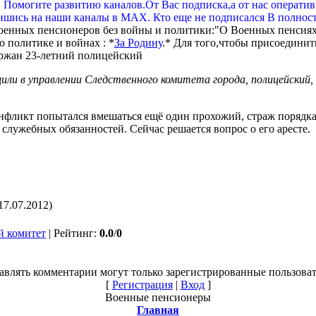
. Помогите развитию каналов.От Вас подписка,а от нас операти
шись на наши каналы в МАХ. Кто еще не подписался В полнос
оенных пенсионеров без войны и политики:"О Военных пенсиях
 политике и войнах : *
За Родину
.* Для того,чтобы присоединит
щили в управлении Следственного комитета города, полицейский
онфликт попытался вмешаться ещё один прохожий, страж порядка 
служебных обязанностей. Сейчас решается вопрос о его аресте.
17.07.2012)
й комитет
|
Рейтинг
:
0.0
/
0
авлять комментарии могут только зарегистрированные пользоват
[
Регистрация
|
Вход
]
Военные пенсионеры
Главная