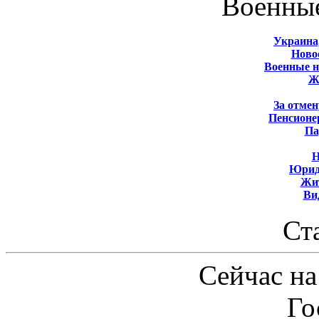
Военны
Украина
Новос
Военные 
Ж
За отмен
Пенсионе
Па
Н
Юрид
Жит
Ви
Ст
Сейчас на
Го