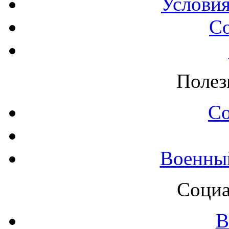
Условия
С
Полез
С
Военны
Социа
В