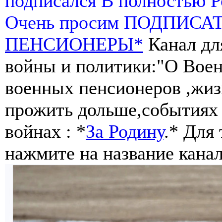
подписался В полностью 
Очень просим ПОДПИСА
ПЕНСИОНЕРЫ*
Канал дл
войны и политики:"О Воен
военных пенсионеров ,жиз
прожить дольше,событиях 
войнах : *
За Родину
.* Для
нажмите на название канал