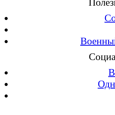
Полез
С
Военны
Социа
В
Одн
Контак