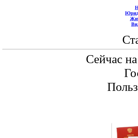
Н
Юрид
Жит
Ви
Ст
Сейчас на
Го
Польз