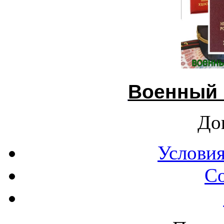
Военный 
До
Условия
С