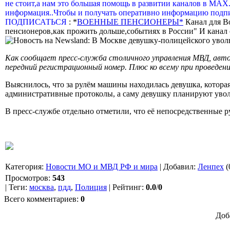
не стоит,а нам это большая помощь в развитии каналов в МАХ
информация..Чтобы и получать оперативно информацию подпи
ПОДПИСАТЬСЯ
: *
ВОЕННЫЕ ПЕНСИОНЕРЫ*
Канал для В
пенсионеров,как прожить дольше,событиях в России" И канал о
Как сообщает пресс-служба столичного управления МВД, авт
передний регистрационный номер. Плюс ко всему при проведени
Выяснилось, что за рулём машины находилась девушка, котора
административные протоколы, а саму девушку планируют увол
В пресс-службе отдельно отметили, что её непосредственные 
Категория
:
Новости МО и МВД РФ и мира
|
Добавил
:
Ленпех
(
Просмотров
:
543
|
Теги
:
москва
,
пдд
,
Полиция
|
Рейтинг
:
0.0
/
0
Всего комментариев
:
0
Доб