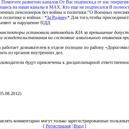
. Помогите развитию каналов.От Вас подписка,а от нас операти
шись на наши каналы в МАХ. Кто еще не подписался В полнос
оенных пенсионеров без войны и политики:"О Военных пенсиях
 политике и войнах : *
За Родину
.* Для того,чтобы присоединит
оинспекторы остановили автомобиль KIA за превышение допуст
и освидетельствования на состояние алкогольного опьянения приб
я работает дознавателем в отделе полиции по району «Дорогом
ить из органов внутренних дел.
руководители будут привлечены к дисциплинарной ответственнос
05.08.2012)
авлять комментарии могут только зарегистрированные пользоват
[
Регистрация
|
Вход
]