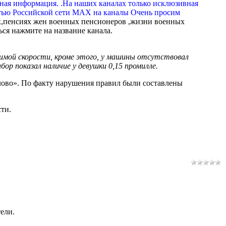
вная информация. .На наших каналах только исклюзивная
тью Российской сети МАХ на каналы Очень просим
,пенсиях жен военных пенсионеров ,жизни военных
ься нажмите на название канала.
имой скорости, кроме этого, у машины отсутствовал
ор показал наличие у девушки 0,15 промилле.
илово». По факту нарушения правил были составлены
ти.
ели.