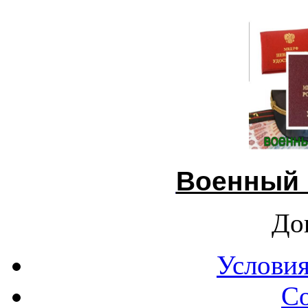
Военный 
До
Условия
С