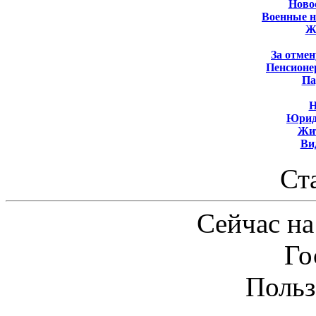
Новос
Военные 
Ж
За отмен
Пенсионе
Па
Н
Юрид
Жит
Ви
Ст
Сейчас на
Го
Польз