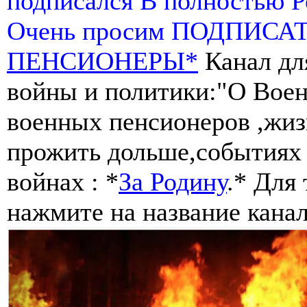
подписался В полностью 
Очень просим ПОДПИСА
ПЕНСИОНЕРЫ*
Канал дл
войны и политики:"О Воен
военных пенсионеров ,жиз
прожить дольше,событиях 
войнах : *
За Родину
.* Для
нажмите на название канал