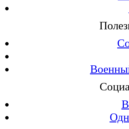
Полез
С
Военны
Социа
В
Одн