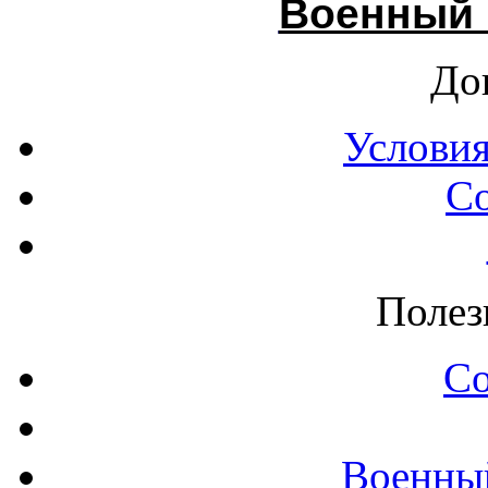
Военный 
До
Условия
С
Полез
С
Военны