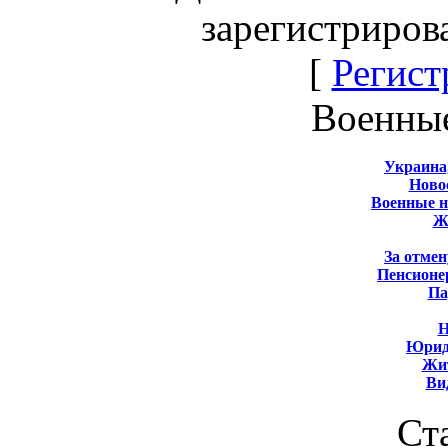
зарегистриров
[
Регист
Военны
Украина
Новос
Военные 
Ж
За отмен
Пенсионе
Па
Н
Юрид
Жит
Ви
Ст