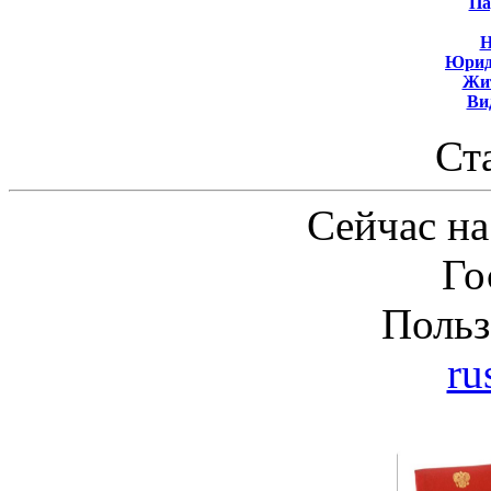
Па
Н
Юрид
Жит
Ви
Ст
Сейчас на
Го
Польз
ru