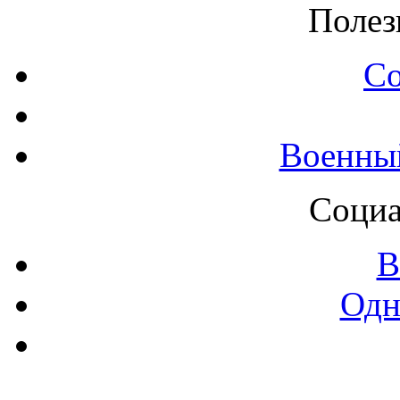
Полез
С
Военны
Социа
В
Одн
Контак