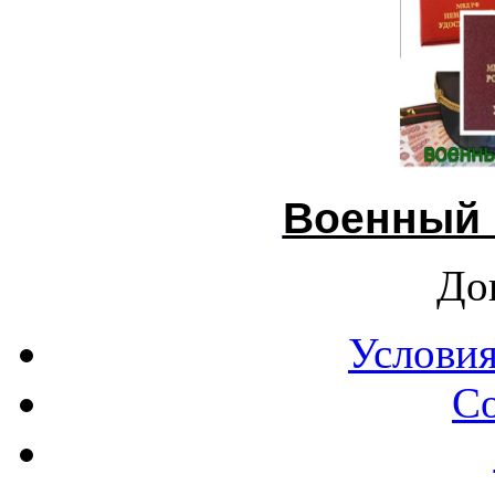
Военный 
До
Условия
С