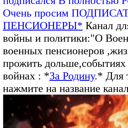
подписался В полностью 
Очень просим ПОДПИСА
ПЕНСИОНЕРЫ*
Канал дл
войны и политики:"О Воен
военных пенсионеров ,жиз
прожить дольше,событиях 
войнах : *
За Родину
.* Для
нажмите на название канал