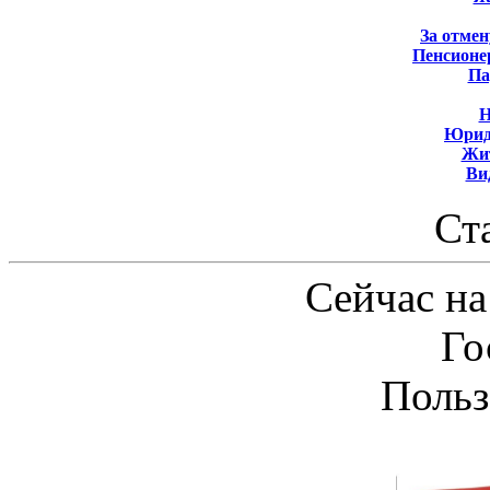
За отмен
Пенсионе
Па
Н
Юрид
Жит
Ви
Ст
Сейчас на
Го
Польз