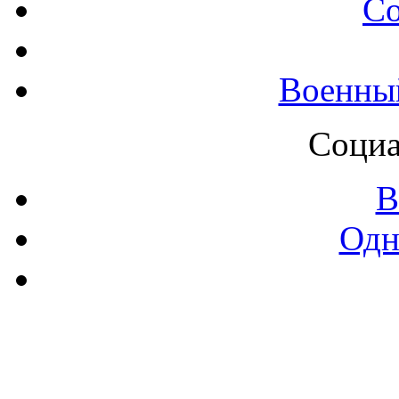
С
Военны
Социа
В
Одн
Контак