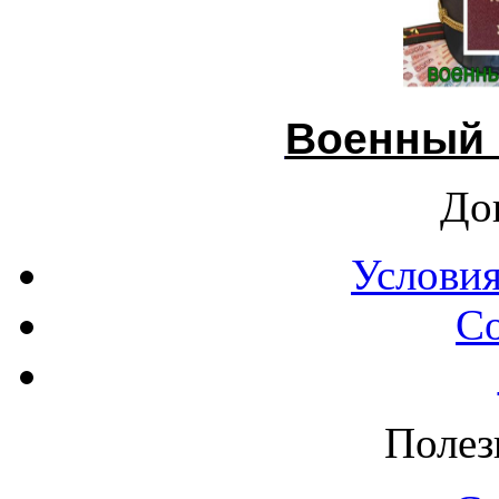
Военный 
До
Условия
С
Полез