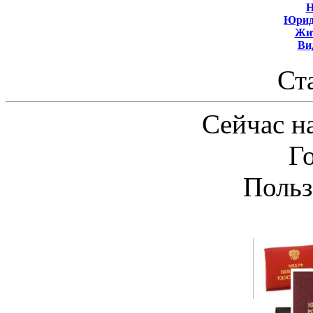
Н
Юрид
Жит
Ви
Ст
Сейчас на
Г
Польз