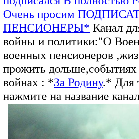
подписался В полностью 
Очень просим ПОДПИСА
ПЕНСИОНЕРЫ*
Канал дл
войны и политики:"О Воен
военных пенсионеров ,жиз
прожить дольше,событиях 
войнах : *
За Родину
.* Для
нажмите на название канал