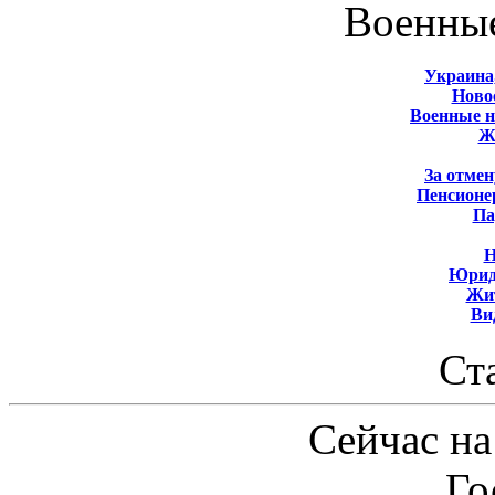
Военны
Украина
Новос
Военные 
Ж
За отмен
Пенсионе
Па
Н
Юрид
Жит
Ви
Ст
Сейчас на
Го