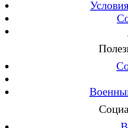
Условия
С
Полез
С
Военны
Социа
В