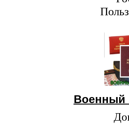
Польз
Военный 
До