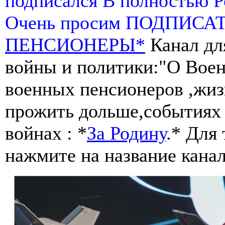
подписался В полностью 
Очень просим ПОДПИСА
ПЕНСИОНЕРЫ*
Канал дл
войны и политики:"О Воен
военных пенсионеров ,жиз
прожить дольше,событиях 
войнах : *
За Родину
.* Для
нажмите на название канал