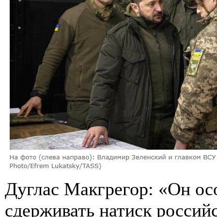
Дуглас Макгрегор: «Он ос
сдерживать натиск россий