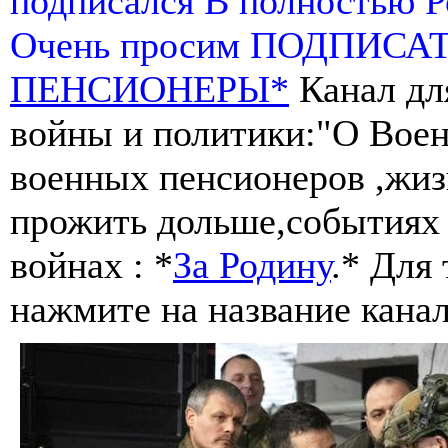
подписался В полностью 
Очень просим ПОДПИСА
ПЕНСИОНЕРЫ*
Канал дл
войны и политики:"О Воен
военных пенсионеров ,жиз
прожить дольше,событиях 
войнах : *
За Родину
.* Для
нажмите на название канал