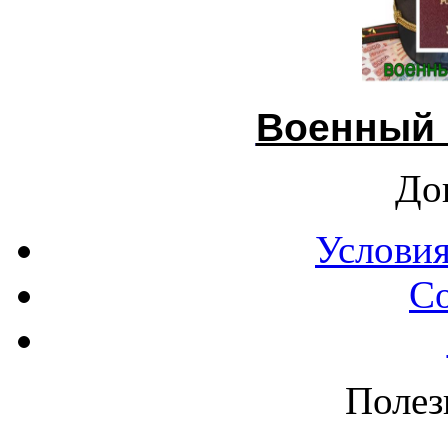
Военный 
До
Условия
С
Полез