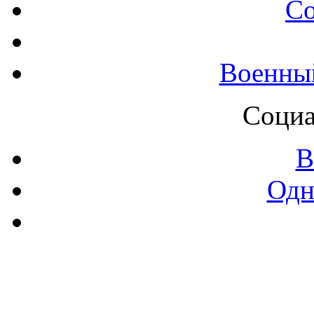
С
Военны
Социа
В
Одн
Контак