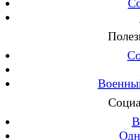
С
Полез
С
Военны
Социа
В
Одн