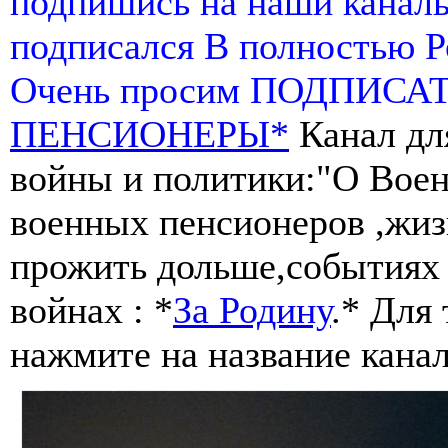
подпишись на наши канал
подписался В полностью 
Очень просим ПОДПИСА
ПЕНСИОНЕРЫ*
Канал дл
войны и политики:"О Воен
военных пенсионеров ,жиз
прожить дольше,событиях 
войнах : *
За Родину
.* Для
нажмите на название канал