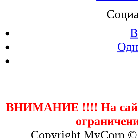
Социа
В
Одн
Контак
ВНИМАНИЕ !!!! На сай
ограничени
Copyright MyCorp ©