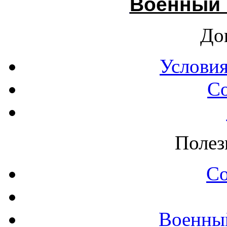
Военный 
До
Условия
С
Полез
С
Военны