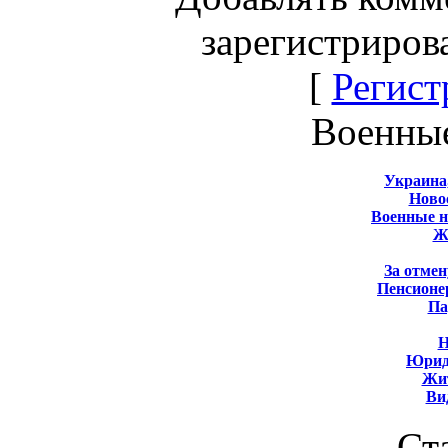
зарегистриров
[
Регист
Военны
Украина
Новос
Военные 
Ж
За отмен
Пенсионе
Па
Н
Юрид
Жит
Ви
Ст