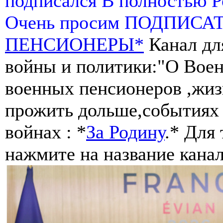
подписался В полностью 
Очень просим ПОДПИСА
ПЕНСИОНЕРЫ*
Канал дл
войны и политики:"О Воен
военных пенсионеров ,жиз
прожить дольше,событиях 
войнах : *
За Родину
.* Для
нажмите на название канал