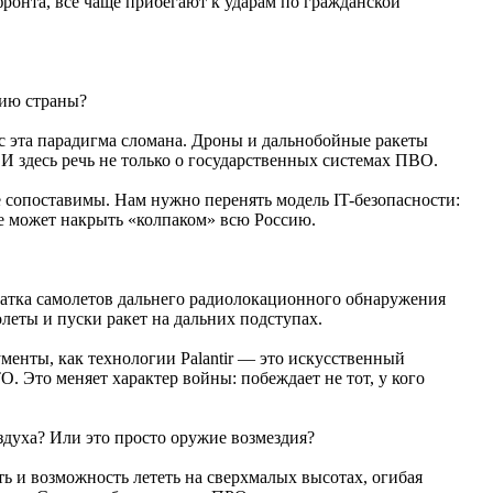
ронта, все чаще прибегают к ударам по гражданской
рию страны?
с эта парадигма сломана. Дроны и дальнобойные ракеты
 И здесь речь не только о государственных системах ПВО.
е сопоставимы. Нам нужно перенять модель IT-безопасности:
не может накрыть «колпаком» всю Россию.
ватка самолетов дальнего радиолокационного обнаружения
леты и пуски ракет на дальних подступах.
менты, как технологии Palantir — это искусственный
 Это меняет характер войны: побеждает не тот, у кого
здуха? Или это просто оружие возмездия?
ть и возможность лететь на сверхмалых высотах, огибая