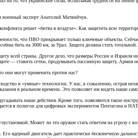
л на то, что украинские силы, испытывая трудности на линии ф
 военный эксперт Анатолий Матвийчук.
конфликта решит «битва в воздухе». Как защитить всю террито
ренности, что ПВО прикрывает только ключевые объекты. Сейча
собны бить на 3000 км, за Урал. Защита должна стать тотальной.
иту всей страны. Другое дело, что размеры России и Израиля н
ащите — ставить сетки, продумывать пассивную защиту. Армия 
то они могут применить против нас?
ходство и «умные» технологии. У нас, к сожалению, острая нех
зания в реальном времени. Это позволяет им видеть наши само
гадывать наши действия. Кроме того, появляются такие инстру
щается в полигон для цифровых экспериментов Пентагона и НАТО.
установкой. Может ли это оружие стать ответом на угрозу с во
. Его ядерный двигатель дает практически бесконечную дальнос