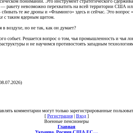
лассическом понимании. Это инструмент стратегического сдержи
— ракету невозможно перехватить на всей территории США или 
 сбивать те же дроны и «Фламинго» здесь и сейчас. Это вопрос
ке с таким ядерным щитом.
 в воздухе, но не так, как он думает?
 кого собьет. Решается вопрос о том, чья промышленность и чья 
аструктуры и не научимся противостоять западным технологиям
08.07.2026)
авлять комментарии могут только зарегистрированные пользоват
[
Регистрация
|
Вход
]
Военные пенсионеры
Главная
Украина, Росиия,США,ЕС....