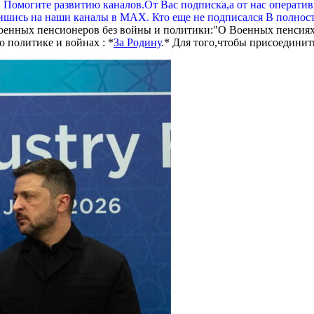
. Помогите развитию каналов.От Вас подписка,а от нас операти
шись на наши каналы в МАХ. Кто еще не подписался В полнос
оенных пенсионеров без войны и политики:"О Военных пенсиях
 политике и войнах : *
За Родину
.* Для того,чтобы присоединит