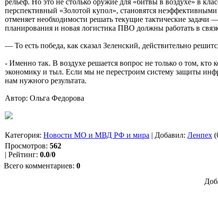
рельеф. Но это не столько оружие для «битвы в воздухе» в к
перспективный «Золотой купол», становятся неэффективными 
отменяет необходимости решать текущие тактические задачи —
планирования и новая логистика ПВО должны работать в связ
— То есть победа, как сказал Зеленский, действительно решится
- Именно так. В воздухе решается вопрос не только о том, кто
экономику и тыл. Если мы не перестроим систему защиты инфр
нам нужного результата.
Автор: Ольга Федорова
Категория
:
Новости МО и МВД РФ и мира
|
Добавил
:
Ленпех
(
Просмотров
:
562
|
Рейтинг
:
0.0
/
0
Всего комментариев
:
0
Доб