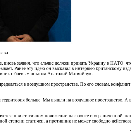
рава
 вновь заявил, что альянс должен принять Украину в НАТО, чт
рывает. Ранее эту идею он высказал в интервью британскому изд
овник с боевым опытом Анатолий Матвийчук.
определяться в воздушном пространстве. По его словам, конфликт
ья территория больше. Мы вышли на воздушное пространство. А
яется: при статичном положении на фронте и ограниченной акт
ой степени статичен, а противник не может свободно действоват