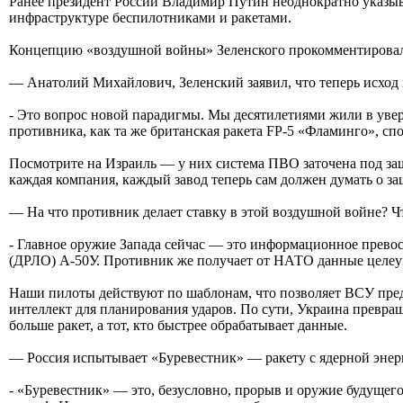
Ранее президент России Владимир Путин неоднократно указыва
инфраструктуре беспилотниками и ракетами.
Концепцию «воздушной войны» Зеленского прокомментировал
— Анатолий Михайлович, Зеленский заявил, что теперь исход 
- Это вопрос новой парадигмы. Мы десятилетиями жили в уве
противника, как та же британская ракета FP-5 «Фламинго», спо
Посмотрите на Израиль — у них система ПВО заточена под защ
каждая компания, каждый завод теперь сам должен думать о з
— На что противник делает ставку в этой воздушной войне? Ч
- Главное оружие Запада сейчас — это информационное превос
(ДРЛО) А-50У. Противник же получает от НАТО данные целеука
Наши пилоты действуют по шаблонам, что позволяет ВСУ преду
интеллект для планирования ударов. По сути, Украина превра
больше ракет, а тот, кто быстрее обрабатывает данные.
— Россия испытывает «Буревестник» — ракету с ядерной энерго
- «Буревестник» — это, безусловно, прорыв и оружие будущего