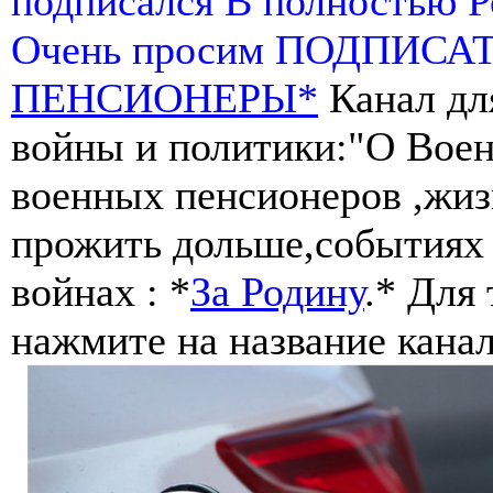
подписался В полностью 
Очень просим ПОДПИСА
ПЕНСИОНЕРЫ*
Канал дл
войны и политики:"О Воен
военных пенсионеров ,жиз
прожить дольше,событиях 
войнах : *
За Родину
.* Для
нажмите на название канал