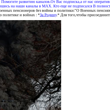
. Помогите развитию каналов.От Вас подписка,а от нас операти
шись на наши каналы в МАХ. Кто еще не подписался В полнос
оенных пенсионеров без войны и политики:"О Военных пенсиях
 политике и войнах : *
За Родину
.* Для того,чтобы присоединит