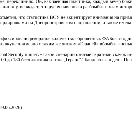
е, переклинило. Он, как заевшая пластинка, каждый вечер божитс
анист» утверждает, что русня наверняка разбомбит в хлам исто
отметил, что статистика ВСУ не акцентирует внимания на прим
ардировками на Днепропетровском направлении, а также имела 
 зафиксировано рекордное количество сброшенных ФАБов за одни
что вкупе примерно с таким же числом «Гераней» вбомбит «неньк
tional Security пишет: «Такой сценарий означает кратный скачок 
100 до 180 беспилотников типа „Герань"/"Бандероль“ в день. Пе
09.06.2026)