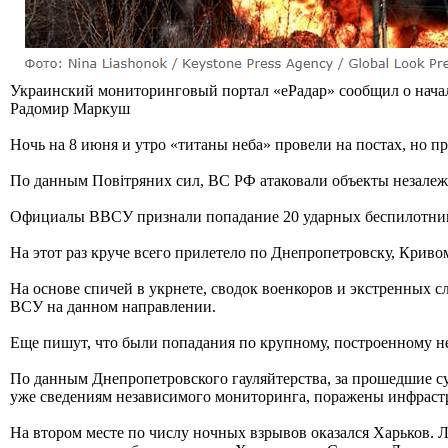
Украинский мониторинговый портал «еРадар» сообщил о нача
Радомир Маркуш
Ночь на 8 июня и утро «титаны неба» провели на постах, но п
По данным Повiтряних сил, ВС РФ атаковали объекты незале
Официалы ВВСУ признали попадание 20 ударных беспилотников
На этот раз круче всего прилетело по Днепропетровску, Криво
На основе спичей в укрнете, сводок военкоров и экстренных 
ВСУ на данном направлении.
Еще пишут, что были попадания по крупному, построенному н
По данным Днепропетровского гауляйтерства, за прошедшие сут
уже сведениям независимого мониторинга, поражены инфрастр
На втором месте по числу ночных взрывов оказался Харьков. 