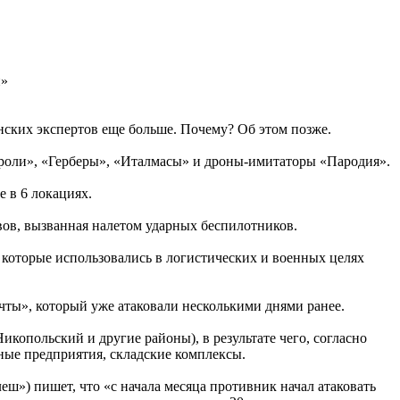
и»
инских экспертов еще больше. Почему? Об этом позже.
роли», «Герберы», «Италмасы» и дроны-имитаторы «Пародия».
 в 6 локациях.
ывов, вызванная налетом ударных беспилотников.
 которые использовались в логистических и военных целях
ты», который уже атаковали несколькими днями ранее.
икопольский и другие районы), в результате чего, согласно
ные предприятия, складские комплексы.
ш») пишет, что «с начала месяца противник начал атаковать