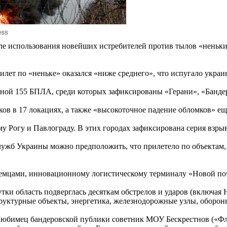
ле использования новейших истребителей против тылов «неньк
рилет по «неньке» оказался «ниже среднего», что испугало укра
жной 155 БПЛА, среди которых зафиксированы «Герани», «Банде
 в 17 локациях, а также «высокоточное падение обломков» еще
му Рогу и Павлограду. В этих городах зафиксирована серия взр
служб Украины можно предположить, что прилетело по объектам,
емцами, инновационному логистическому терминалу «Новой поч
ки область подверглась десяткам обстрелов и ударов (включая Н
уктурные объекты, энергетика, железнодорожные узлы, оборон
Любимец бандеровской публики советник МОУ Бескрестнов («Фле