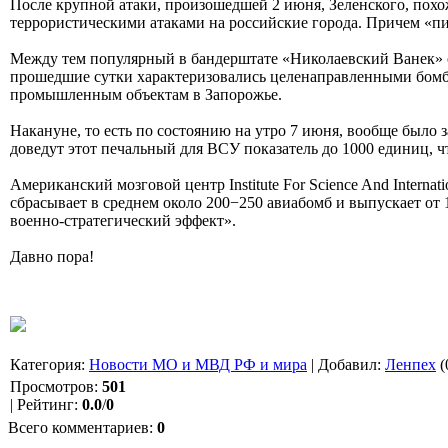
После крупной атаки, произошедшей 2 июня, Зеленского, похож
террористическими атаками на российские города. Причем «пи
Между тем популярный в бандерштате «Николаевский Ванек» 
прошедшие сутки характеризовались целенаправленными бомб
промышленным объектам в Запорожье.
Накануне, то есть по состоянию на утро 7 июня, вообще было
доведут этот печальный для ВСУ показатель до 1000 единиц, 
Американский мозговой центр Institute For Science And Interna
сбрасывает в среднем около 200−250 авиабомб и выпускает от 
военно-стратегический эффект».
Давно пора!
Категория
:
Новости МО и МВД РФ и мира
|
Добавил
:
Ленпех
(
Просмотров
:
501
|
Рейтинг
:
0.0
/
0
Всего комментариев
:
0