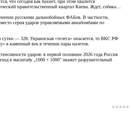
я, что сегодня как бахнет, при этом хвалится
рический правительственный квартал Киева. Ждет, собака…
енении русскими дальнобойных ФАБов. В частности,
место серия ударов управляемыми авиабомбами по
 сутки — 328. Украинская «телега» опасается, то ВКС РФ
у» в каменный век в течении пары налетов.
интенсивности ударов: в первой половине 2026 года Россия
реход к масштабу „1000 + 1000“ окажет разрушительный