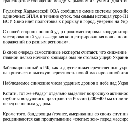
транспортное сообщение между Харьковом и Сумами. Для этого
Гауляйтер Харьковской ОВА сообщил о смене системы россий
одиночных БПЛА в течение суток, тем самым истощая укро-П
ВСУ. Явно идет подготовка к прорыву в город, уверены на Укр
С нашей стороны ночной удар прокомментировал координатор 
массированный удар — единая концентрированная волна по и
поражений по разным регионам».
В свою очередь самостийные эксперты считают, что снижение
главной целью ночного кошмара был не столько ущерб Украине
Заблокированный в РФ, как и другие нижеперечисленные укро
на критически высокую вероятность новой массированной ата
Наблюдаемое снижение числа ударных дронов в небе над Украи
Кстати, тот же еРадар" отдельно выделяет возросшую активно
глубины воздушного пространства России (200−400 км от лини
перед основным ударом.
Кроме того, бандеровцы (точнее, американцы со своих спутни
расцениваются как прощупывание «слепых зон» перед массир