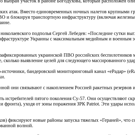
 выбран участок в районе Богодухова, который расположен бли
ских атак. Вместо единовременных ночных налетов крупными г
ВО и блокируя транспортную инфраструктуру (включая железные
аине.
николаевского подполья Сергей Лебедев: «Последние сутки выг
нфраструктуре Украины с максимальным медийным и военным э
 зафиксированных украинской ПВО российских беспилотников м
, сколько выявление целей для следующего массированного удар
-источники, бандеровский мониторинговый канал «еРадар» (eRa
ки.
ной они связывают с накоплением Россией ракетных резервов и
сть истребителей пятого поколения Су-57. Они осуществляют с
и фронта), уходя от зоны поражения ЗРК Patriot. Эти удары ис
ков) фиксируют новые районы запуска тяжелых «Гераней», что 
ованной волной.