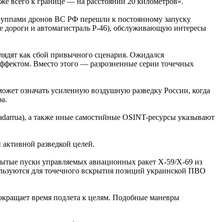
же всего к границе — на расстоянии 20 километров».
руппами дронов ВС РФ перешли к постоянному запуску
 дороги и автомагистраль Р-46), обслуживающую интересы
лядят как сбой привычного сценария. Ожидался
ффектом. Вместо этого — разрозненные серии точечных
ожет означать усиленную воздушную разведку России, когда
а.
darrua), а также иные самостийные OSINT-ресурсы указывают
 активной разведкой целей.
крытые пуски управляемых авиационных ракет Х-59/Х-69 из
пользуются для точечного вскрытия позиций украинской ПВО
сокращает время подлета к целям. Подобные маневры