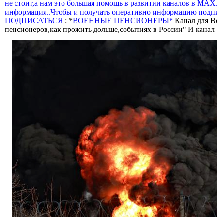
не стоит,а нам это большая помощь в развитии каналов в МАХ
информация..Чтобы и получать оперативно информацию подпи
ПОДПИСАТЬСЯ
: *
ВОЕННЫЕ ПЕНСИОНЕРЫ*
Канал для В
пенсионеров,как прожить дольше,событиях в России" И канал о