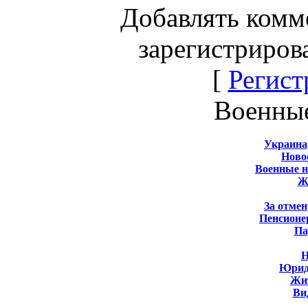
Добавлять комм
зарегистриров
[
Регист
Военны
Украина
Новос
Военные 
Ж
За отмен
Пенсионе
Па
Н
Юрид
Жит
Ви