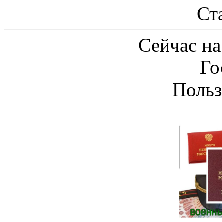
Ст
Сейчас на
Го
Польз