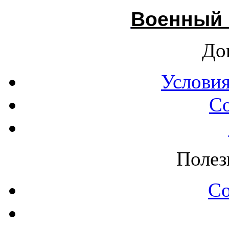
Военный 
До
Условия
С
Полез
С