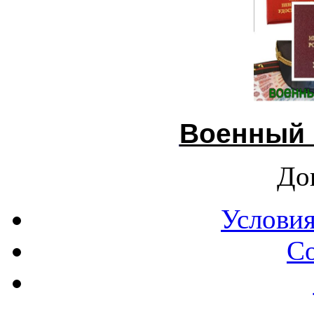
Военный 
До
Условия
С