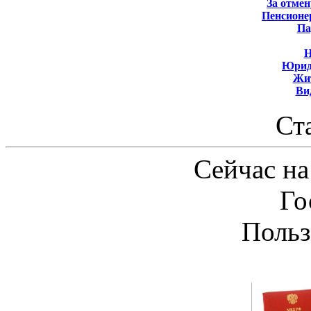
За отмен
Пенсионе
Па
Н
Юрид
Жит
Ви
Ст
Сейчас на
Го
Польз