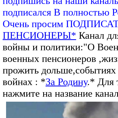
подпишись на наши канал
подписался В полностью 
Очень просим ПОДПИСА
ПЕНСИОНЕРЫ*
Канал дл
войны и политики:"О Воен
военных пенсионеров ,жиз
прожить дольше,событиях 
войнах : *
За Родину
.* Для
нажмите на название канал