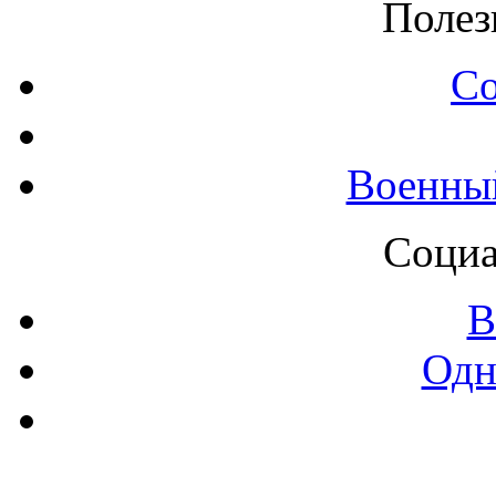
Полез
С
Военны
Социа
В
Одн
Контак