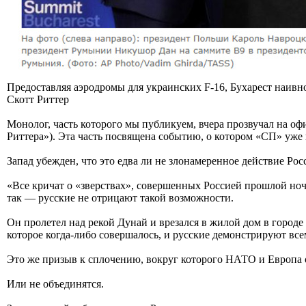
Предоставляя аэродромы для украинских F-16, Бухарест наивно 
Скотт Риттер
Монолог, часть которого мы публикуем, вчера прозвучал на оф
Риттера»). Эта часть посвящена событию, о котором «СП» уже
Запад убежден, что это едва ли не злонамеренное действие Ро
«Все кричат о «зверствах», совершенных Россией прошлой ночь
так — русские не отрицают такой возможности.
Он пролетел над рекой Дунай и врезался в жилой дом в городе
которое когда-либо совершалось, и русские демонстрируют вс
Это же призыв к сплочению, вокруг которого НАТО и Европа о
Или не объединятся.