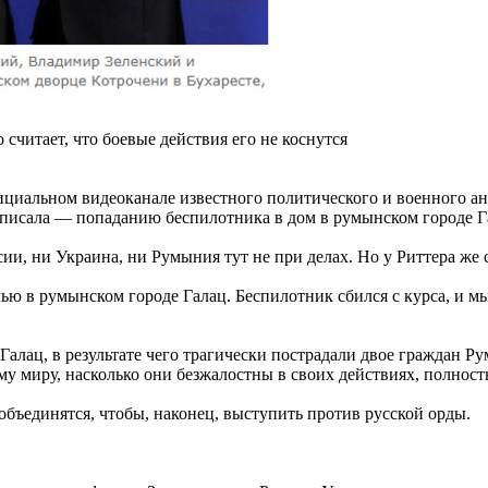
считает, что боевые действия его не коснутся
ициальном видеоканале известного политического и военного анал
 писала — попаданию беспилотника в дом в румынском городе Г
ссии, ни Украина, ни Румыния тут не при делах. Но у Риттера же
ю в румынском городе Галац. Беспилотник сбился с курса, и мы 
 Галац, в результате чего трагически пострадали двое граждан 
ему миру, насколько они безжалостны в своих действиях, полнос
бъединятся, чтобы, наконец, выступить против русской орды.