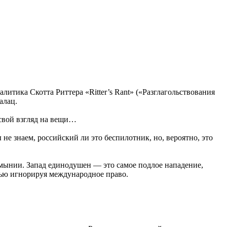
итика Скотта Риттера «Ritter’s Rant» («Разглагольствования
алац.
 свой взгляд на вещи…
не знаем, российский ли это беспилотник, но, вероятно, это
Румынии. Запад единодушен — это самое подлое нападение,
тью игнорируя международное право.