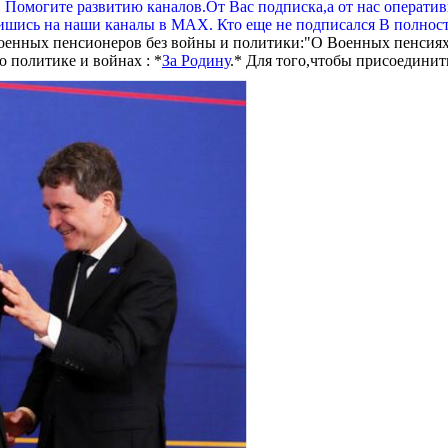
. Помогите развитию каналов.От Вас подписка,а от нас операти
шись на наши каналы в МАХ. Кто еще не подписался В полнос
оенных пенсионеров без войны и политики:"О Военных пенсиях
 политике и войнах : *
За Родину
.* Для того,чтобы присоединит