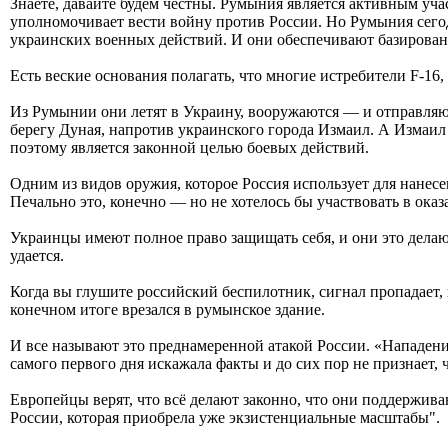
Знаете, давайте будем честны. Румыния является активным уч
уполномочивает вести войну против России. Но Румыния сего
украинских военных действий. И они обеспечивают базирован
Есть веские основания полагать, что многие истребители F-16
Из Румынии они летят в Украину, вооружаются — и отправляю
берегу Дуная, напротив украинского города Измаил. А Измаи
поэтому является законной целью боевых действий.
Одним из видов оружия, которое Россия использует для нанес
Печально это, конечно — но не хотелось бы участвовать в ока
Украинцы имеют полное право защищать себя, и они это делаю
удается.
Когда вы глушите российский беспилотник, сигнал пропадает, 
конечном итоге врезался в румынское здание.
И все называют это преднамеренной атакой России. «Нападение
самого первого дня искажала факты и до сих пор не признает
Европейцы верят, что всё делают законно, что они поддержива
России, которая приобрела уже экзистенциальные масштабы".