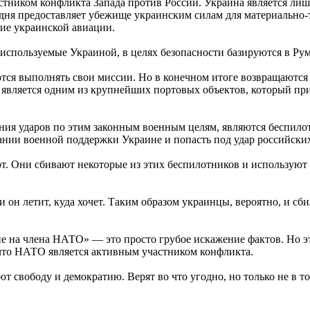
астником конфликта Запада против России. Украина является л
дня предоставляет убежище украинским силам для материально-т
ие украинской авиации.
, используемые Украиной, в целях безопасности базируются в Р
тся выполнять свои миссии. Но в конечном итоге возвращаются 
л является одним из крупнейших портовых объектов, который п
ения ударов по этим законным военным целям, являются беспил
зании военной поддержки Украине и попасть под удар российски
т. Они сбивают некоторые из этих беспилотников и используют 
и он летит, куда хочет. Таким образом украинцы, вероятно, и с
 на члена НАТО» — это просто грубое искажение фактов. Но это
, что НАТО является активным участником конфликта.
ют свободу и демократию. Верят во что угодно, но только не в 