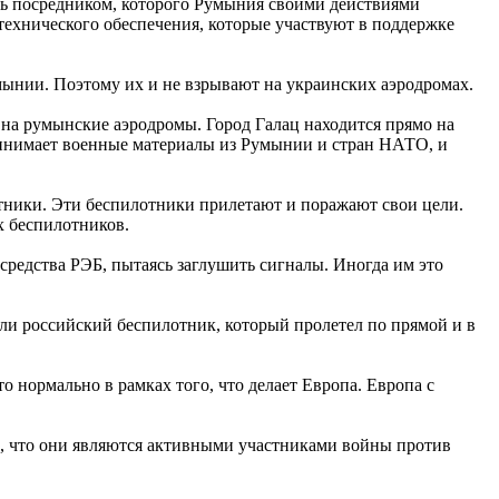
ишь посредником, которого Румыния своими действиями
ехнического обеспечения, которые участвуют в поддержке
умынии. Поэтому их и не взрывают на украинских аэродромах.
на румынские аэродромы. Город Галац находится прямо на
ринимает военные материалы из Румынии и стран НАТО, и
отники. Эти беспилотники прилетают и поражают свои цели.
х беспилотников.
средства РЭБ, пытаясь заглушить сигналы. Иногда им это
били российский беспилотник, который пролетел по прямой и в
 нормально в рамках того, что делает Европа. Европа с
то, что они являются активными участниками войны против