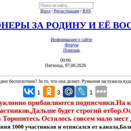
Вход
/
Регистрация
/
RSS
НЕРЫ ЗА РОДИНУ И ЕЁ В
Информация о сайте
Форум
Помощь
00:06
Пятница, 07.08.2026
один беспилотник? За то, что она делает, Румыния заслужила куд
1
3
1
еуклонно прибавляются подписчики.На 
астников.Дальше будет строгий отбор.О
 Торопитесь Осталось совсем мало мест 
ния 1000 участников и отписался от канала,Боль