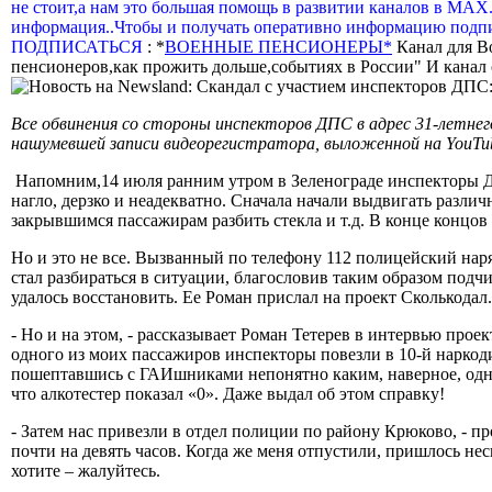
не стоит,а нам это большая помощь в развитии каналов в МАХ
информация..Чтобы и получать оперативно информацию подпи
ПОДПИСАТЬСЯ
: *
ВОЕННЫЕ ПЕНСИОНЕРЫ*
Канал для В
пенсионеров,как прожить дольше,событиях в России" И канал о
Все обвинения со стороны инспекторов ДПС в адрес 31-летнег
нашумевшей записи видеорегистратора, выложенной на YouTub
Напомним,14 июля ранним утром в Зеленограде инспекторы ДПС
нагло, дерзко и неадекватно. Сначала начали выдвигать разл
закрывшимся пассажирам разбить стекла и т.д. В конце концов 
Но и это не все. Вызванный по телефону 112 полицейский на
стал разбираться в ситуации, благословив таким образом подчи
удалось восстановить. Ее Роман прислал на проект Сколькода
- Но и на этом, - рассказывает Роман Тетерев в интервью прое
одного из моих пассажиров инспекторы повезли в 10-й наркоди
пошептавшись с ГАИшниками непонятно каким, наверное, одном
что алкотестер показал «0». Даже выдал об этом справку!
- Затем нас привезли в отдел полиции по району Крюково, - пр
почти на девять часов. Когда же меня отпустили, пришлось нес
хотите – жалуйтесь.