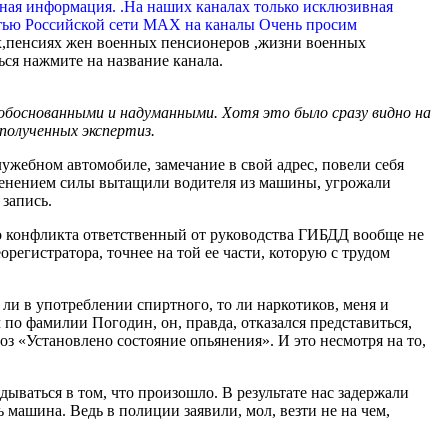
вная информация. .На наших каналах только исклюзивная
тью Российской сети МАХ на каналы Очень просим
,пенсиях жен военных пенсионеров ,жизни военных
ься нажмите на название канала.
еобоснованными и надуманными. Хотя это было сразу видно на
полученных экспертиз.
жебном автомобиле, замечание в свой адрес, повели себя
рименением силы вытащили водителя из машины, угрожали
 запись.
о конфликта ответственный от руководства ГИБДД вообще не
регистратора, точнее на той ее части, которую с трудом
 ли в употреблении спиртного, то ли наркотиков, меня и
по фамилии Погодин, он, правда, отказался представиться,
 «Установлено состояние опьянения». И это несмотря на то,
дываться в том, что произошло. В результате нас задержали
ь машина. Ведь в полиции заявили, мол, везти не на чем,