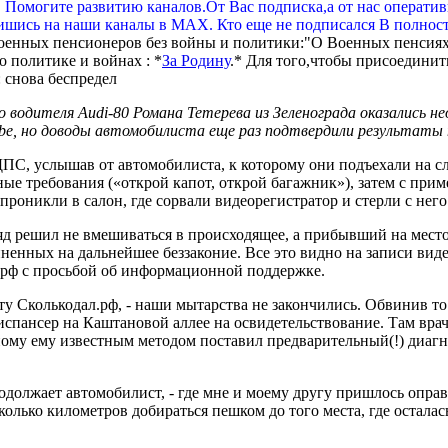
. Помогите развитию каналов.От Вас подписка,а от нас операти
шись на наши каналы в МАХ. Кто еще не подписался В полнос
оенных пенсионеров без войны и политики:"О Военных пенсиях
 политике и войнах : *
За Родину
.* Для того,чтобы присоединит
о водителя Audi-80 Романа Тетерева из Зеленограда оказались н
e, но доводы автомобилиста еще раз подтвердили результаты 
, услышав от автомобилиста, к которому они подъехали на слу
ичные требования («открой капот, открой багажник»), затем с п
проникли в салон, где сорвали видеорегистратор и стерли с него
ряд решил не вмешиваться в происходящее, а прибывший на мест
ненных на дальнейшее беззаконие. Все это видно на записи видео
л.рф с просьбой об информационной поддержке.
кту Сколькодал.рф, - наши мытарства не закончились. Обвинив то
спансер на Каштановой аллее на освидетельствование. Там врач 
у ему известным методом поставил предварительный(!) диагноз
одолжает автомобилист, - где мне и моему другу пришлось оправ
колько километров добираться пешком до того места, где осталас