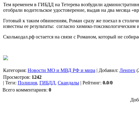
Тем временем в ГИБДД на Тетерева возбудили административно
отобрали водительское удостоверение, выдав на два месяца «в
Готовый к таким обвинениям, Роман сразу же поехал в столич
известны ее результаты: согласно химико-токсикологическим
Сколькодал.рф остается на связи с Романом, который не собир
Категория
:
Новости МО и МВД РФ и мира
|
Добавил
:
Ленпех
(
Просмотров
:
1242
|
Теги
:
Полиция
,
ГИБДД
,
Скандалы
|
Рейтинг
:
0.0
/
0
Всего комментариев
:
0
Доб