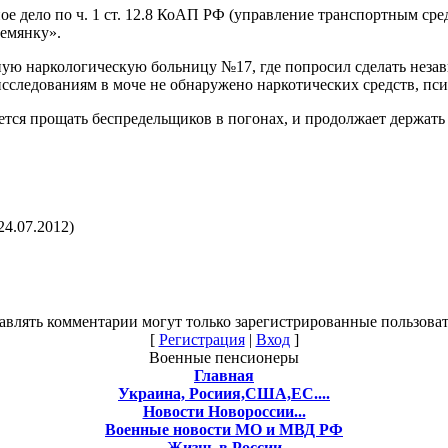
е дело по ч. 1 ст. 12.8 КоАП РФ (управление транспортным сре
ремянку».
ную наркологическую больницу №17, где попросил сделать незав
 исследованиям в моче не обнаружено наркотических средств, 
ается прощать беспредельщиков в погонах, и продолжает держать
24.07.2012)
авлять комментарии могут только зарегистрированные пользоват
[
Регистрация
|
Вход
]
Военные пенсионеры
Главная
Украина, Росиия,США,ЕС....
Новости Новороссии...
Военные новости МО и МВД РФ
Жизнь в России