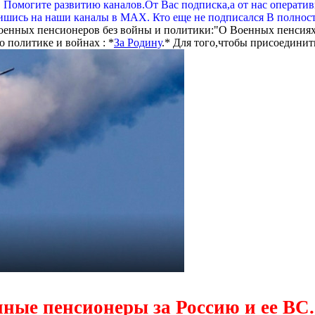
. Помогите развитию каналов.От Вас подписка,а от нас операти
шись на наши каналы в МАХ. Кто еще не подписался В полнос
оенных пенсионеров без войны и политики:"О Военных пенсиях
 политике и войнах : *
За Родину
.* Для того,чтобы присоединит
нные пенсионеры за Россию и ее ВС.