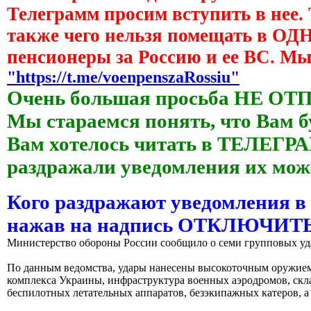
Телеграмм просим вступить в нее.
также чего нельзя помещать в О
пенсионеры за Россию и ее ВС. М
"https://t.me/voenpenszaRossiu"
Очень большая просьба НЕ ОТ
Мы стараемся понять, что Вам б
Вам хотелось читать в ТЕЛЕГРАМ
раздражали уведомления их 
Кого раздражают уведомления в
нажав на надпись ОТКЛЮЧИ
Министерство обороны России сообщило о семи групповых уда
По данным ведомства, удары нанесены высокоточным оружием
комплекса Украины, инфраструктура военных аэродромов, скл
беспилотных летательных аппаратов, безэкипажных катеров,