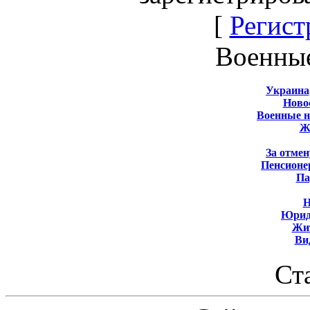
[
Регист
Военны
Украина
Новос
Военные 
Ж
За отмен
Пенсионе
Па
Н
Юрид
Жит
Ви
Ст