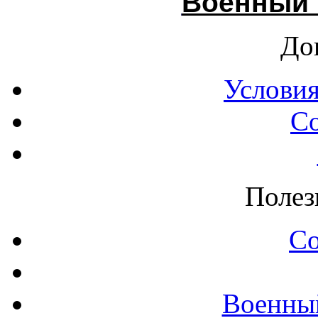
Военный 
До
Условия
С
Полез
С
Военны