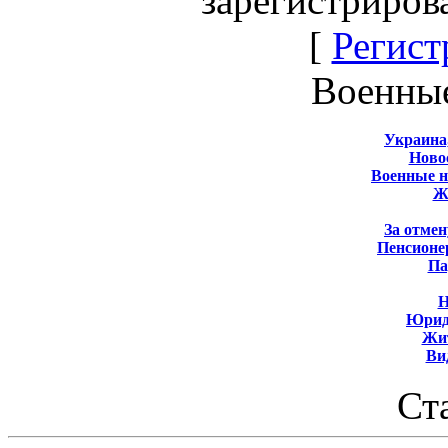
зарегистриров
[
Регист
Военны
Украина
Новос
Военные 
Ж
За отмен
Пенсионе
Па
Н
Юрид
Жит
Ви
Ст