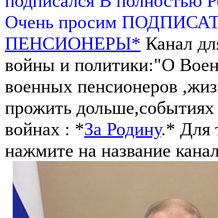
подписался В полностью 
Очень просим ПОДПИСА
ПЕНСИОНЕРЫ*
Канал дл
войны и политики:"О Воен
военных пенсионеров ,жиз
прожить дольше,событиях 
войнах : *
За Родину
.* Для
нажмите на название канал