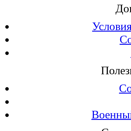
До
Условия
С
Полез
С
Военны